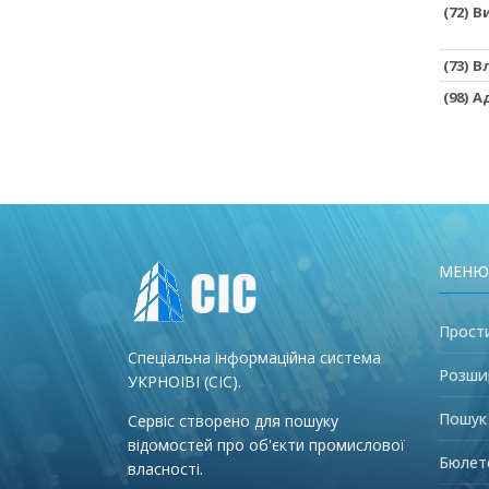
(72) 
(73) 
(98) 
МЕНЮ
Прост
Спеціальна інформаційна система
Розши
УКРНОІВІ (СІС).
Пошук
Сервіс створено для пошуку
відомостей про об'єкти промислової
Бюлет
власності.