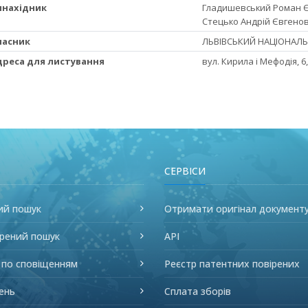
Винахідник
Гладишевський Роман Є
Стецько Андрій Євгенов
Власник
ЛЬВІВСЬКИЙ НАЦІОНАЛЬН
Адреса для листування
вул. Кирила і Мефодія, 6,
СЕРВІСИ
ий пошук
Отримати оригінал документ
рений пошук
API
 по сповіщенням
Реєстр патентних повірених
ень
Сплата зборів