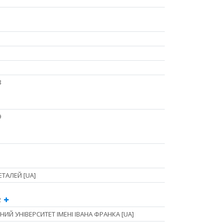
8
9
ТАЛЕЙ [UA]
12
ИЙ УНІВЕРСИТЕТ ІМЕНІ ІВАНА ФРАНКА [UA]