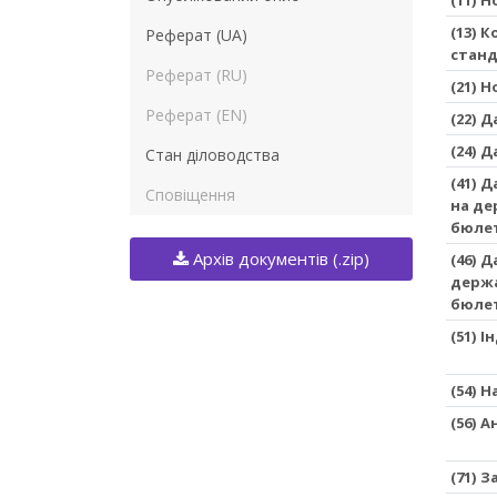
(13) 
Реферат (UA)
станд
Реферат (RU)
(21) 
Реферат (EN)
(22) 
(24) 
Стан діловодства
(41) 
Сповіщення
на де
бюле
Архів документів (.zip)
(46) 
держа
бюле
(51) 
(54) 
(56) 
(71) 