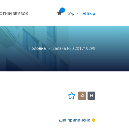
0
Укр
Вхід
ОТНІЙ ЗВ'ЯЗОК
Головна
/
Заявка № a201710799
Дію припинено