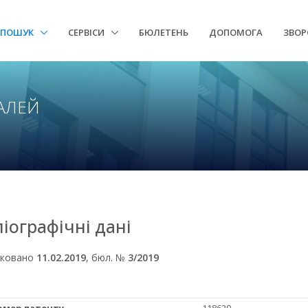
ПОШУК
СЕРВІСИ
БЮЛЕТЕНЬ
ДОПОМОГА
ЗВОР
АЛЕЙ
ліографічні дані
іковано
11.02.2019
, бюл. №
3/2019
Номер патенту
118629