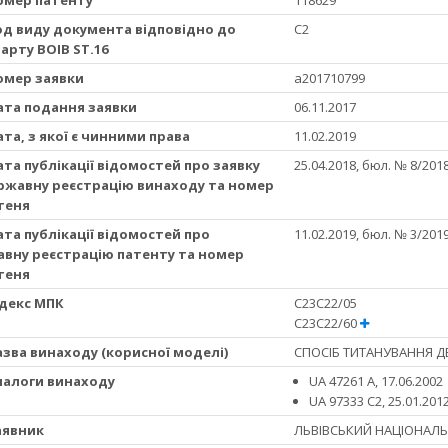
Код виду документа відповідно до
C2
арту ВОІВ ST.16
Номер заявки
a201710799
Дата подання заявки
06.11.2017
Дата, з якої є чинними права
11.02.2019
Дата публікації відомостей про заявку
25.04.2018, бюл. № 8/201
ржавну реєстрацію винаходу та номер
теня
Дата публікації відомостей про
11.02.2019, бюл. № 3/201
вну реєстрацію патенту та номер
теня
Iндекс МПК
C23C22/05
C23C22/60
Назва винаходу (корисної моделі)
СПОСІБ ТИТАНУВАННЯ ДЕ
Аналоги винаходу
UA 47261 A, 17.06.2002
UA 97333 C2, 25.01.20
Заявник
ЛЬВІВСЬКИЙ НАЦІОНАЛЬН