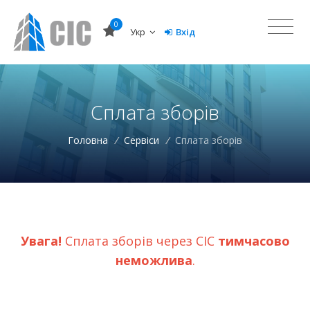
0
Укр
Вхід
Сплата зборів
Головна
/
Сервіси
/
Сплата зборів
Увага!
Сплата зборів через СІС
тимчасово
неможлива
.