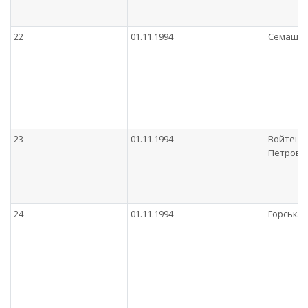
22
01.11.1994
Семашко 
23
01.11.1994
Войтенк
Петрови
24
01.11.1994
Горська 