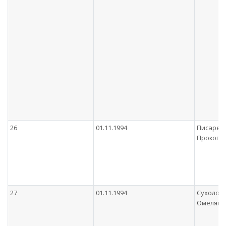
26
01.11.1994
Писаренк
Прокопо
27
01.11.1994
Сухолот
Омеляно