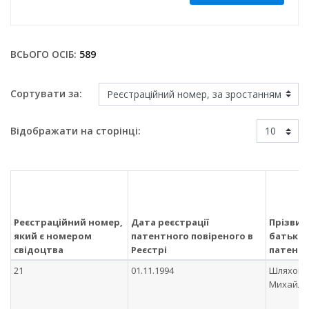
ВСЬОГО ОСІБ:
589
Сортувати за:
Відображати на сторінці:
Реєстраційний номер,
Дата реєстрації
Прізвище
який є номером
патентного повіреного в
батькові
свідоцтва
Реєстрі
патентн
21
01.11.1994
Шляхове
Михайло