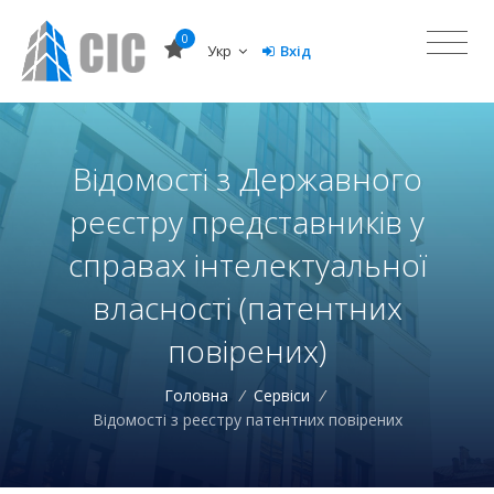
0
Укр
Вхід
Відомості з Державного
реєстру представників у
справах інтелектуальної
власності (патентних
повірених)
Головна
/
Сервіси
/
Відомості з реєстру патентних повірених