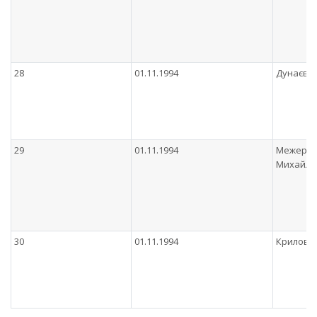
28
01.11.1994
Дунаєв 
29
01.11.1994
Межерiч
Михайло
30
01.11.1994
Крилова 