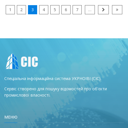
1
2
3
4
5
6
7
…
Спеціальна інформаційна система УКРНОІВІ (СІС).
Сервіс створено для пошуку відомостей про об'єкти
промислової власності.
МЕНЮ