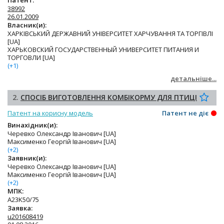
Патент:
38992
26.01.2009
Власник(и):
ХАРКІВСЬКИЙ ДЕРЖАВНИЙ УНІВЕРСИТЕТ ХАРЧУВАННЯ ТА ТОРГІВЛІ
[UA]
ХАРЬКОВСКИЙ ГОСУДАРСТВЕННЫЙ УНИВЕРСИТЕТ ПИТАНИЯ И
ТОРГОВЛИ [UA]
(+1)
детальніше...
2.
СПОСІБ ВИГОТОВЛЕННЯ КОМБІКОРМУ ДЛЯ ПТИЦІ
Патент на корисну модель
Патент не діє
Винахідник(и):
Черевко Олександр Іванович [UA]
Максименко Георгій Іванович [UA]
(+2)
Заявник(и):
Черевко Олександр Іванович [UA]
Максименко Георгій Іванович [UA]
(+2)
МПК:
A23K50/75
Заявка:
u201608419