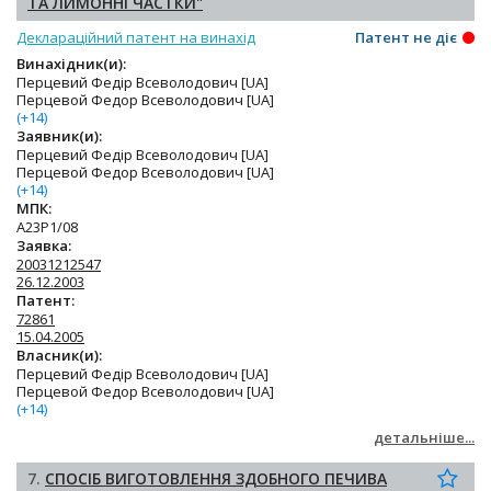
ТА ЛИМОННІ ЧАСТКИ"
Деклараційний патент на винахід
Патент не діє
Винахідник(и):
Перцевий Федір Всеволодович [UA]
Перцевой Федор Всеволодович [UA]
(+14)
Заявник(и):
Перцевий Федір Всеволодович [UA]
Перцевой Федор Всеволодович [UA]
(+14)
МПК:
A23P1/08
Заявка:
20031212547
26.12.2003
Патент:
72861
15.04.2005
Власник(и):
Перцевий Федір Всеволодович [UA]
Перцевой Федор Всеволодович [UA]
(+14)
детальніше...
7.
СПОСІБ ВИГОТОВЛЕННЯ ЗДОБНОГО ПЕЧИВА