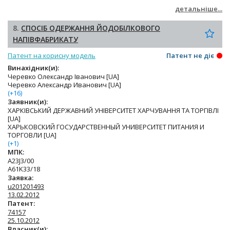
детальніше...
8.
СПОСІБ ОДЕРЖАННЯ ЙОДОБІЛКОВОГО
НАПІВФАБРИКАТУ
Патент на корисну модель
Патент не діє
Винахідник(и):
Черевко Олександр Іванович [UA]
Черевко Александр Иванович [UA]
(+16)
Заявник(и):
ХАРКІВСЬКИЙ ДЕРЖАВНИЙ УНІВЕРСИТЕТ ХАРЧУВАННЯ ТА ТОРГІВЛІ
[UA]
ХАРЬКОВСКИЙ ГОСУДАРСТВЕННЫЙ УНИВЕРСИТЕТ ПИТАНИЯ И
ТОРГОВЛИ [UA]
(+1)
МПК:
A23J3/00
A61K33/18
Заявка:
u201201493
13.02.2012
Патент:
74157
25.10.2012
Власник(и):