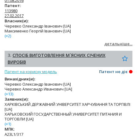
01.08.2016
Патент:
113980
27.02.2017
Власник(и):
Черевко Олександр Іванович [UA]
Максименко Георгій Іванович [UA]
(+2)
детальніше...
3.
СПОСІБ ВИГОТОВЛЕННЯ М`ЯСНИХ СІЧЕНИХ
ВИРОБІВ
Патент на корисну модель
Патент не діє
Винахідник(и):
Черевко Олександр Іванович [UA]
Черевко Александр Иванович [UA]
(+13)
Заявник(и):
ХАРКІВСЬКИЙ ДЕРЖАВНИЙ УНІВЕРСИТЕТ ХАРЧУВАННЯ ТА ТОРГІВЛІ
[UA]
ХАРЬКОВСКИЙ ГОСУДАРСТВЕННЫЙ УНИВЕРСИТЕТ ПИТАНИЯ И
ТОРГОВЛИ [UA]
(+1)
МПК:
A23L1/317