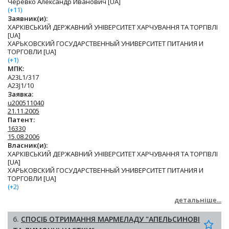
Черевко Александр Иванович [UA]
(+11)
Заявник(и):
ХАРКІВСЬКИЙ ДЕРЖАВНИЙ УНІВЕРСИТЕТ ХАРЧУВАННЯ ТА ТОРГІВЛІ
[UA]
ХАРЬКОВСКИЙ ГОСУДАРСТВЕННЫЙ УНИВЕРСИТЕТ ПИТАНИЯ И
ТОРГОВЛИ [UA]
(+1)
МПК:
A23L1/317
A23J1/10
Заявка:
u200511040
21.11.2005
Патент:
16330
15.08.2006
Власник(и):
ХАРКІВСЬКИЙ ДЕРЖАВНИЙ УНІВЕРСИТЕТ ХАРЧУВАННЯ ТА ТОРГІВЛІ
[UA]
ХАРЬКОВСКИЙ ГОСУДАРСТВЕННЫЙ УНИВЕРСИТЕТ ПИТАНИЯ И
ТОРГОВЛИ [UA]
(+2)
детальніше...
6.
СПОСІБ ОТРИМАННЯ МАРМЕЛАДУ "АПЕЛЬСИНОВІ