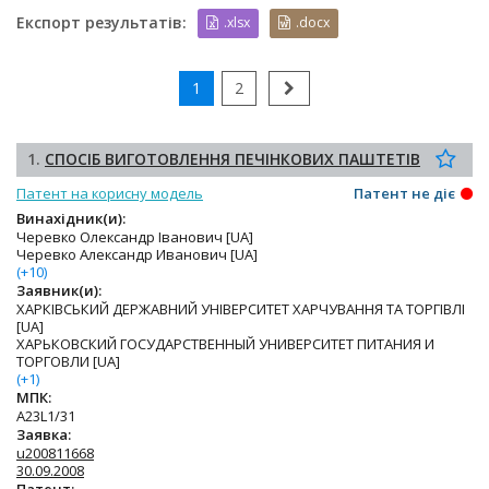
Експорт результатів:
.xlsx
.docx
1
2
1.
СПОСІБ ВИГОТОВЛЕННЯ ПЕЧІНКОВИХ ПАШТЕТІВ
Патент на корисну модель
Патент не діє
Винахідник(и):
Черевко Олександр Іванович [UA]
Черевко Александр Иванович [UA]
(+10)
Заявник(и):
ХАРКІВСЬКИЙ ДЕРЖАВНИЙ УНІВЕРСИТЕТ ХАРЧУВАННЯ ТА ТОРГІВЛІ
[UA]
ХАРЬКОВСКИЙ ГОСУДАРСТВЕННЫЙ УНИВЕРСИТЕТ ПИТАНИЯ И
ТОРГОВЛИ [UA]
(+1)
МПК:
A23L1/31
Заявка:
u200811668
30.09.2008