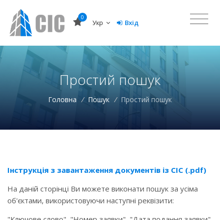
0
Укр
Вхід
Простий пошук
Головна
/
Пошук
/
Простий пошук
Інструкція з завантаження документів із СІС (.pdf)
На даній сторінці Ви можете виконати пошук за усіма
об'єктами, використовуючи наступні реквізити:
"Ключове слово", "Номер заявки", "Дата подання заявки",