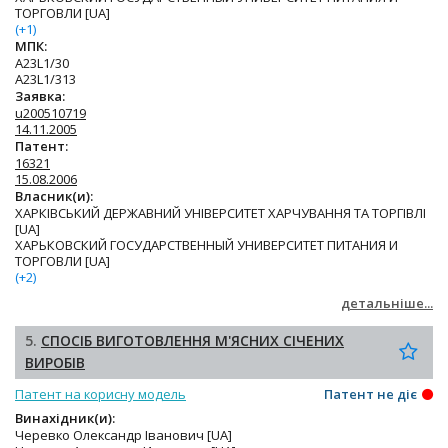
ТОРГОВЛИ [UA]
(+1)
МПК:
A23L1/30
A23L1/313
Заявка:
u200510719
14.11.2005
Патент:
16321
15.08.2006
Власник(и):
ХАРКІВСЬКИЙ ДЕРЖАВНИЙ УНІВЕРСИТЕТ ХАРЧУВАННЯ ТА ТОРГІВЛІ
[UA]
ХАРЬКОВСКИЙ ГОСУДАРСТВЕННЫЙ УНИВЕРСИТЕТ ПИТАНИЯ И
ТОРГОВЛИ [UA]
(+2)
детальніше...
5.
СПОСІБ ВИГОТОВЛЕННЯ М'ЯСНИХ СІЧЕНИХ
ВИРОБІВ
Патент на корисну модель
Патент не діє
Винахідник(и):
Черевко Олександр Іванович [UA]