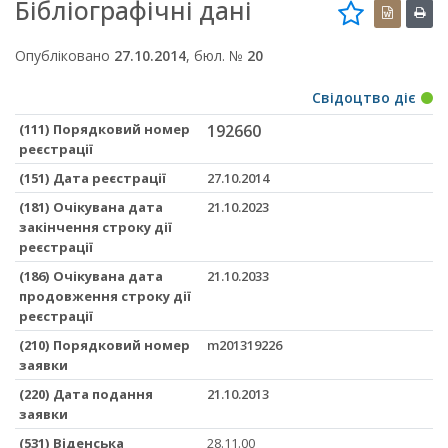
Бібліографічні дані
Опубліковано
27.10.2014
, бюл. №
20
Свідоцтво діє
(111) Порядковий номер
192660
реєстрації
(151) Дата реєстрації
27.10.2014
(181) Очікувана дата
21.10.2023
закінчення строку дії
реєстрації
(186) Очікувана дата
21.10.2033
продовження строку дії
реєстрації
(210) Порядковий номер
m201319226
заявки
(220) Дата подання
21.10.2013
заявки
(531) Віденська
28.11.00