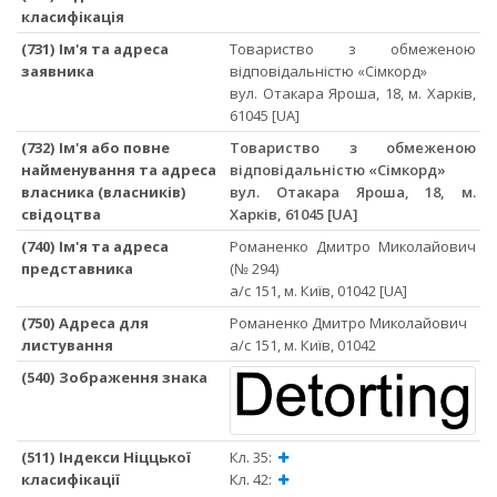
класифікація
(731) Ім'я та адреса
Товариство з обмеженою
заявника
відповідальністю «Сімкорд»
вул. Отакара Яроша, 18, м. Харків,
61045 [UA]
(732) Ім'я або повне
Товариство з обмеженою
найменування та адреса
відповідальністю «Сімкорд»
власника (власників)
вул. Отакара Яроша, 18, м.
свідоцтва
Харків, 61045 [UA]
(740) Ім'я та адреса
Романенко Дмитро Миколайович
представника
(№ 294)
а/с 151, м. Київ, 01042 [UA]
(750) Адреса для
Романенко Дмитро Миколайович
листування
а/с 151, м. Київ, 01042
(540) Зображення знака
(511) Індекси Ніццької
Кл. 35:
класифікації
Кл. 42: