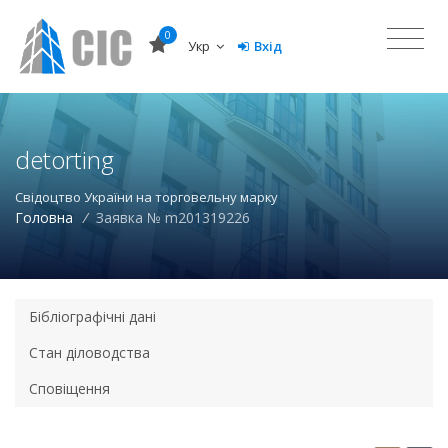
0
Укр
Вхід
detorting
Свідоцтво України на торговельну марку
Головна
/
Заявка № m201319226
Бібліографічні дані
Стан діловодства
Сповіщення