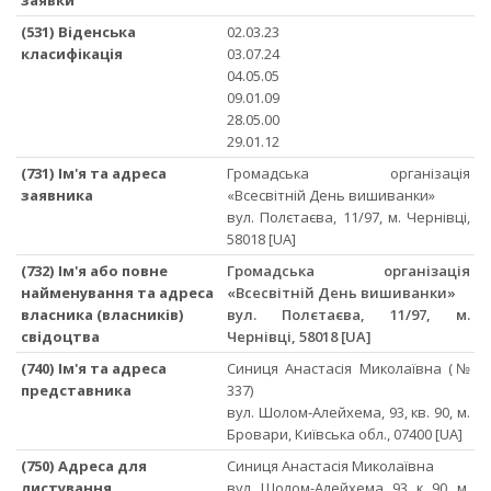
(531) Віденська
02.03.23
класифікація
03.07.24
04.05.05
09.01.09
28.05.00
29.01.12
(731) Ім'я та адреса
Громадська організація
заявника
«Всесвітній День вишиванки»
вул. Полєтаєва, 11/97, м. Чернівці,
58018 [UA]
(732) Ім'я або повне
Громадська організація
найменування та адреса
«Всесвітній День вишиванки»
власника (власників)
вул. Полєтаєва, 11/97, м.
свідоцтва
Чернівці, 58018 [UA]
(740) Ім'я та адреса
Синиця Анастасія Миколаївна (№
представника
337)
вул. Шолом-Алейхема, 93, кв. 90, м.
Бровари, Київська обл., 07400 [UA]
(750) Адреса для
Синиця Анастасія Миколаївна
листування
вул. Шолом-Алейхема, 93, к. 90, м.