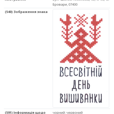
Бровари, 07400
(540) Зображення знака
(591) Інформація щодо
чорний; червоний