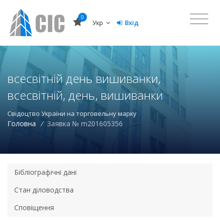
0
Укр
Вхід
всесвітній день вишиванки,
всесвітній, день, вишиванки
Свідоцтво України на торговельну марку
Головна
/
Заявка № m201605356
Бібліографічні дані
Стан діловодства
Сповіщення