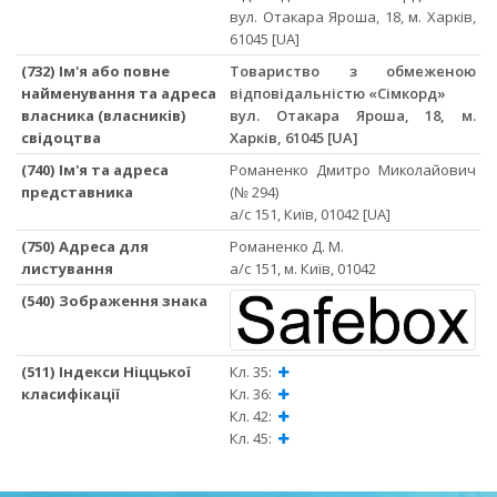
вул. Отакара Яроша, 18, м. Харків,
61045 [UA]
(732) Ім'я або повне
Товариство з обмеженою
найменування та адреса
відповідальністю «Сімкорд»
власника (власників)
вул. Отакара Яроша, 18, м.
свідоцтва
Харків, 61045 [UA]
(740) Ім'я та адреса
Романенко Дмитро Миколайович
представника
(№ 294)
а/с 151, Київ, 01042 [UA]
(750) Адреса для
Романенко Д. М.
листування
а/с 151, м. Київ, 01042
(540) Зображення знака
(511) Індекси Ніццької
Кл. 35:
класифікації
Кл. 36:
Кл. 42:
Кл. 45: