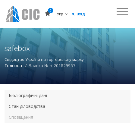
0
Укр
Вхід
safebox
Свідоцтво України на торговельну марку
Головна
/
Заявка № m201829957
Бібліографічні дані
Стан діловодства
Сповіщення