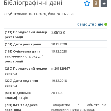
Бібліографічні дані
Опубліковано
10.11.2020
, бюл. №
21/2020
Свідоцтво діє
(111) Порядковий номер
286138
реєстрації
(151) Дата реєстрації
10.11.2020
(181) Очікувана дата
19.12.2028
закінчення строку дії
реєстрації
(210) Порядковий номер
m201829957
заявки
(220) Дата подання
19.12.2018
заявки
(531) Віденська
28.11.00
класифікація
(731) Ім'я та адреса
Товариство з обмеженою
заявника
відповідальністю «Сімкорд»