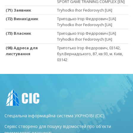
SPORT GAME TRAINING COMPLEX [EN]
(71) Заявник
Tryhodko Ihor Fedorovych [UA]
(72) Винахідник
Тригодько Ігор Федорович [UA]
Tryhodko Ihor Fedorovych [UA]
(73) Власник
Тригодько Ігор Федорович [UA]
Tryhodko Ihor Fedorovych [UA]
(98) Адреса для
Триготько Ігор Федорович, 03142,
листування
бул.Вернадського, 87, кв.93, м. Київ,
03142
Спеціальна інформаційна система УКРНОІВІ (СІС).
Сервіс створено для пошуку відомостей про об'єкти
промислової власності.