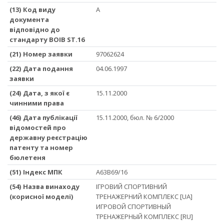
(13) Код виду
A
документа
відповідно до
стандарту ВОІВ ST.16
(21) Номер заявки
97062624
(22) Дата подання
04.06.1997
заявки
(24) Дата, з якої є
15.11.2000
чинними права
(46) Дата публікації
15.11.2000, бюл. № 6/2000
відомостей про
державну реєстрацію
патенту та номер
бюлетеня
(51) Iндекс МПК
A63B69/16
(54) Назва винаходу
ІГРОВИЙ СПОРТИВНИЙ
(корисної моделі)
ТРЕНАЖЕРНИЙ КОМПЛЕКС [UA]
ИГРОВОЙ СПОРТИВНЫЙ
ТРЕНАЖЕРНЫЙ КОМПЛЕКС [RU]