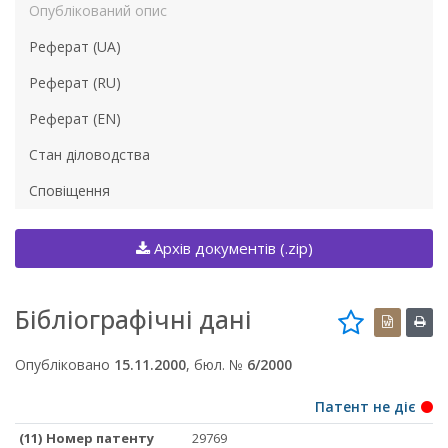
Опублікований опис
Реферат (UA)
Реферат (RU)
Реферат (EN)
Стан діловодства
Сповіщення
Архів документів (.zip)
Бібліографічні дані
Опубліковано
15.11.2000
, бюл. №
6/2000
Патент не діє
(11) Номер патенту
29769