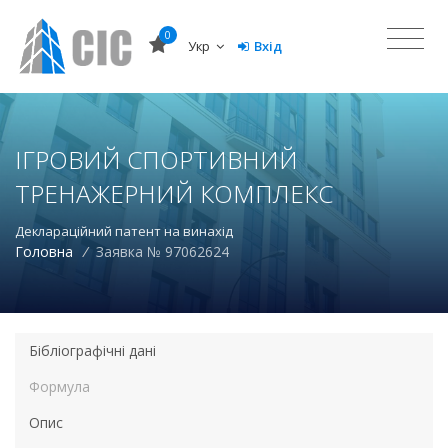
0
Укр
Вхід
ІГРОВИЙ СПОРТИВНИЙ
ТРЕНАЖЕРНИЙ КОМПЛЕКС
Деклараційний патент на винахід
Головна
/
Заявка № 97062624
Бібліографічні дані
Формула
Опис