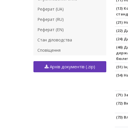
(13) 
Реферат (UA)
станд
Реферат (RU)
(21) 
Реферат (EN)
(22) 
(24) 
Стан діловодства
(46) 
Сповіщення
держа
бюле
Архів документів (.zip)
(51) 
(54) 
(71) 
(72) 
(73) 