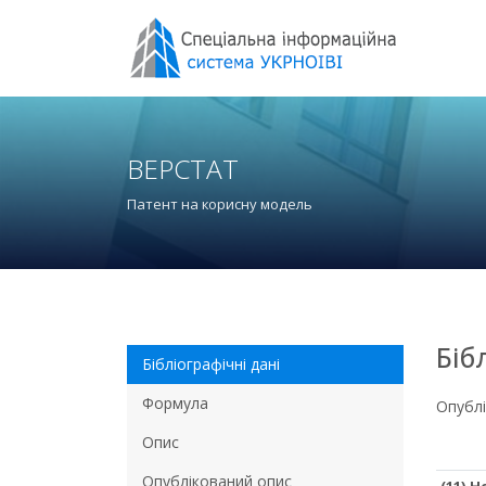
ВЕРСТАТ
Патент на корисну модель
Біб
Бібліографічні дані
Формула
Опубл
Опис
Опублікований опис
(11) 