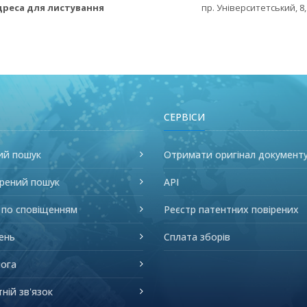
Адреса для листування
пр. Університетський, 8,
СЕРВІСИ
ий пошук
Отримати оригінал документ
рений пошук
API
 по сповіщенням
Реєстр патентних повірених
ень
Сплата зборів
ога
ній зв'язок