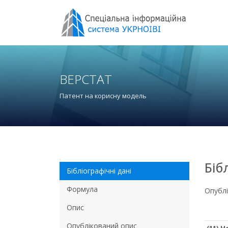
ВЕРСТАТ
Патент на корисну модель
Біб
Бібліографічні дані
Формула
Опубл
Опис
Опублікований опис
(11) 