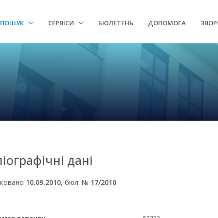
ПОШУК
СЕРВІСИ
БЮЛЕТЕНЬ
ДОПОМОГА
ЗВОР
ліографічні дані
іковано
10.09.2010
, бюл. №
17/2010
Номер патенту
52723