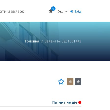
0
Укр
Вхід
ОТНІЙ ЗВ'ЯЗОК
Головна
/
Заявка № u201001443
Патент не діє