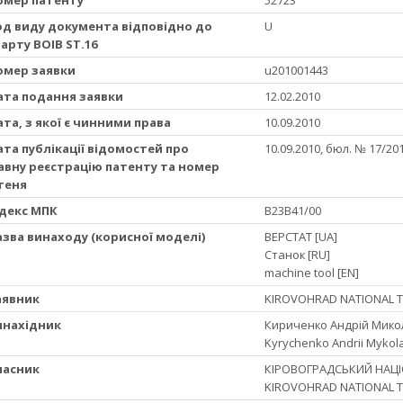
Код виду документа відповідно до
U
арту ВОІВ ST.16
Номер заявки
u201001443
Дата подання заявки
12.02.2010
Дата, з якої є чинними права
10.09.2010
Дата публікації відомостей про
10.09.2010, бюл. № 17/20
вну реєстрацію патенту та номер
теня
Iндекс МПК
B23B41/00
Назва винаходу (корисної моделі)
ВЕРСТАТ [UA]
Станок [RU]
machine tool [EN]
Заявник
KIROVOHRAD NATIONAL TE
Винахідник
Кириченко Андрій Мико
Kyrychenko Andrii Mykol
Власник
КІРОВОГРАДСЬКИЙ НАЦІ
KIROVOHRAD NATIONAL TE