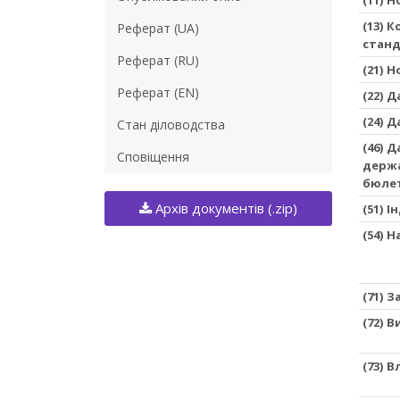
(13) 
Реферат (UA)
станд
Реферат (RU)
(21) 
Реферат (EN)
(22) 
(24) 
Стан діловодства
(46) 
Сповіщення
держа
бюле
Архів документів (.zip)
(51) 
(54) 
(71) 
(72) 
(73) 