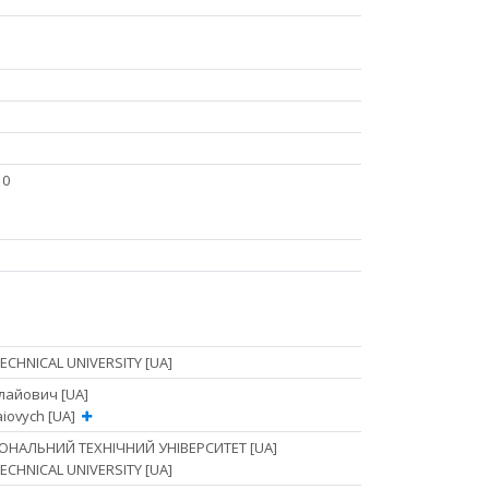
10
CHNICAL UNIVERSITY [UA]
лайович [UA]
aiovych [UA]
ОНАЛЬНИЙ ТЕХНІЧНИЙ УНІВЕРСИТЕТ [UA]
CHNICAL UNIVERSITY [UA]