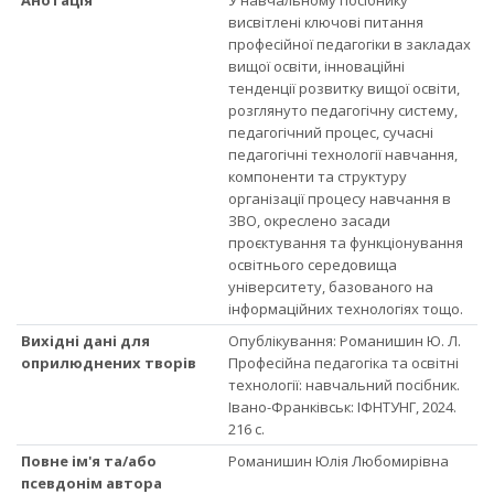
висвітлені ключові питання
професійної педагогіки в закладах
вищої освіти, інноваційні
тенденції розвитку вищої освіти,
розглянуто педагогічну систему,
педагогічний процес, сучасні
педагогічні технології навчання,
компоненти та структуру
організації процесу навчання в
ЗВО, окреслено засади
проєктування та функціонування
освітнього середовища
університету, базованого на
інформаційних технологіях тощо.
Вихідні дані для
Опублікування: Романишин Ю. Л.
оприлюднених творів
Професійна педагогіка та освітні
технології: навчальний посібник.
Івано-Франківськ: ІФНТУНГ, 2024.
216 с.
Повне ім'я та/або
Романишин Юлія Любомирівна
псевдонім автора