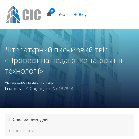
0
Укр
Вхід
Літературний письмовий твір
«Професійна педагогіка та освітні
технології»
Авторське право на твір
Головна
/
Свідоцтво № 137804
Бібліографічні дані
Сповіщення