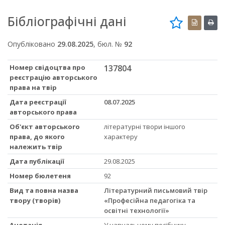
Бібліографічні дані
Опубліковано
29.08.2025
, бюл. №
92
Номер свідоцтва про
137804
реєстрацію авторського
права на твір
Дата реєстрації
08.07.2025
авторського права
Об'єкт авторського
літературні твори іншого
права, до якого
характеру
належить твір
Дата публікації
29.08.2025
Номер бюлетеня
92
Вид та повна назва
Літературний письмовий твір
твору (творів)
«Професійна педагогіка та
освітні технології»
Анотація
У навчальному посібнику