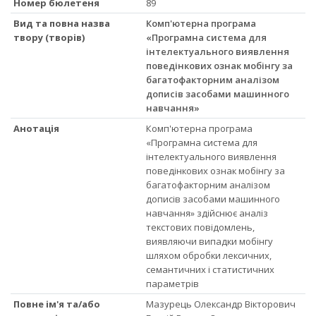
Номер бюлетеня
89
Вид та повна назва
Комп'ютерна програма
твору (творів)
«Програмна система для
інтелектуального виявлення
поведінкових ознак мобінгу за
багатофакторним аналізом
дописів засобами машинного
навчання»
Анотація
Комп'ютерна програма
«Програмна система для
інтелектуального виявлення
поведінкових ознак мобінгу за
багатофакторним аналізом
дописів засобами машинного
навчання» здійснює аналіз
текстових повідомлень,
виявляючи випадки мобінгу
шляхом обробки лексичних,
семантичних і статистичних
параметрів
Повне ім'я та/або
Мазурець Олександр Вікторович