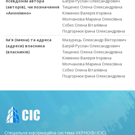
псевдонім автора
Багрій Руслан Олександрович
(авторів), чи позначення
Тищенко Олена Олександрівна
«Анонімно»
Кліменко Валерія Ігорівна
Молчанова Марина Олексіївна
Собко Олена Віталіївна
Подгорнюк Ірина Олександрівна
Ім'я (імена) та адреса
Мазурець Олександр Вікторович
(адреси) власника
Багрій Руслан Олександрович
(власників)
Тищенко Олена Олександрівна
Кліменко Валерія Ігорівна
Молчанова Марина Олексіївна
Собко Олена Віталіївна
Подгорнюк Ірина Олександрівна
Спеціальна інформаційна система УКРНОІВІ (СІС).