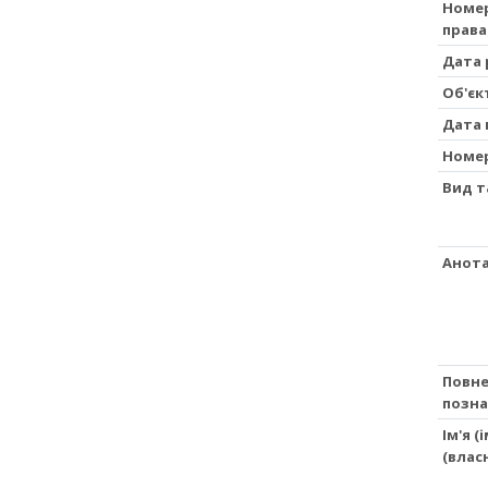
Номер
права
Дата 
Об'єк
Дата 
Номе
Вид т
Анота
Повне
позна
Ім'я 
(влас