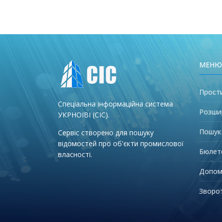
МЕНЮ
Прост
Спеціальна інформаційна система
Розши
УКРНОІВІ (СІС).
Пошук
Сервіс створено для пошуку
відомостей про об'єкти промислової
Бюлет
власності.
Допом
Зворот