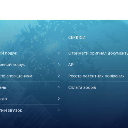
СЕРВІСИ
ий пошук
Отримати оригінал документ
рений пошук
API
 по сповіщенням
Реєстр патентних повірених
ень
Сплата зборів
ога
ній зв'язок