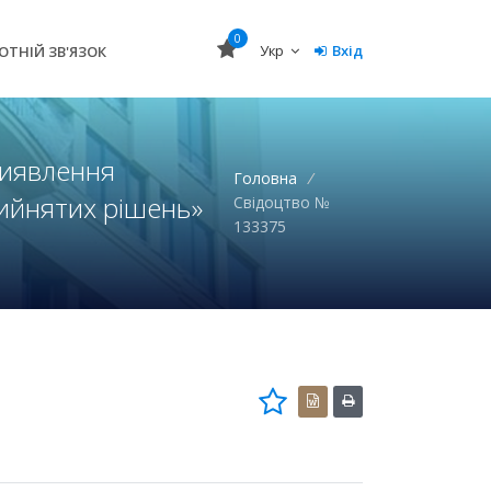
0
Укр
Вхід
ОТНІЙ ЗВ'ЯЗОК
виявлення
Головна
/
рийнятих рішень»
Свідоцтво №
133375