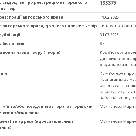
 свідоцтва про реєстрацію авторського
133375
 на твір
реєстрації авторського права
11.02.2025
т авторського права, до якого належить твір
16. Комп’ютерні п
публікації
31.03.2025
р бюлетеня
87
а повна назва твору (творів)
Комп’ютерна про
для виявлення п
візуальною інте
ція
Комп’ютерна прог
пропаганди за ма
рішень для підвищ
аналізу результаті
забезпечення дов
 ім'я та/або псевдонім автора (авторів), чи
Молчанова Марина
чення «Анонімно»
(імена) та адреса (адреси) власника
Молчанова Марина
ників)