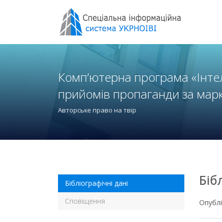
Комп’ютерна програма «Інте
прийомів пропаганди за марк
Авторське право на твір
Біб
Бібліографічні дані
Сповіщення
Опубл