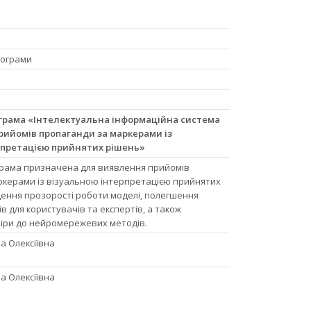
рограми
грама «Інтелектуальна інформаційна система
рийомів пропаганди за маркерами із
рпретацією прийнятих рішень»
рама призначена для виявлення прийомів
ркерами із візуальною інтерпретацією прийнятих
ення прозорості роботи моделі, полегшення
в для користувачів та експертів, а також
іри до нейромережевих методів.
 Олексіївна
 Олексіївна