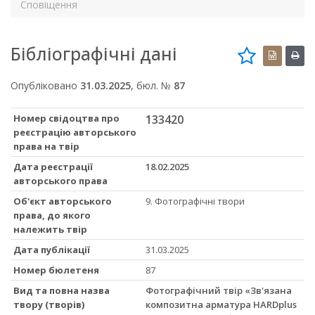
Сповіщення
Бібліографічні дані
Опубліковано
31.03.2025
, бюл. №
87
Номер свідоцтва про
133420
реєстрацію авторського
права на твір
Дата реєстрації
18.02.2025
авторського права
Об'єкт авторського
9. Фотографічні твори
права, до якого
належить твір
Дата публікації
31.03.2025
Номер бюлетеня
87
Вид та повна назва
Фотографічний твір «Зв'язана
твору (творів)
композитна арматура HARDplus