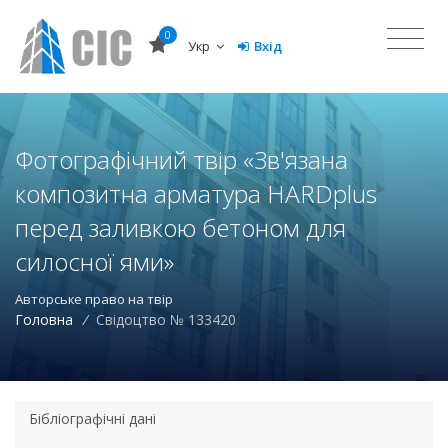
0
Укр
Вхід
Фотографічний твір «Зв'язана
композитна арматура HARDplus
перед заливкою бетоном для
силосної ями»
Авторське право на твір
Головна
/
Свідоцтво № 133420
Бібліографічні дані