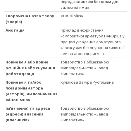
перед заливкою бетоном для
силосної ями»
Скорочена назва твору
«HARDplus»
(творів)
Анотація
Приклад використання
композитної арматури HARDplus у
процесі укладання арматуоного
каркасу для бетонування силосної
ями на агропідприємстві.
Повне ім'я або повне
Товариство з обмеженою
офіційне найменування
відповідальністю «Завод
роботодавця
«Імператив»
Повне ім'я та/або
Кулакова Заміра Рустамівна
псевдонім автора
(авторів), чи позначення
«Анонімно»
Ім'я (імена) та адреса
Товариство з обмеженою
(адреси) власника
відповідальністю «Завод
(власників)
«Імператив»