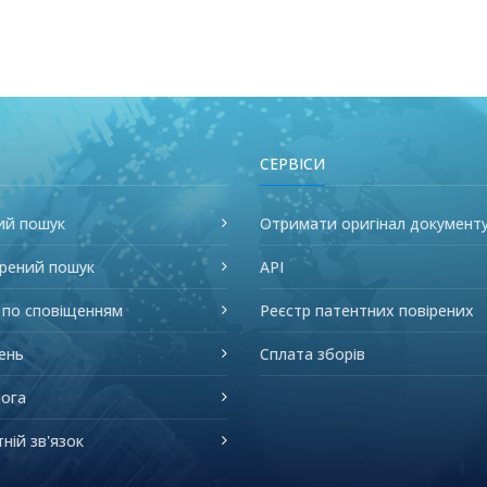
СЕРВІСИ
ий пошук
Отримати оригінал документ
рений пошук
API
 по сповіщенням
Реєстр патентних повірених
ень
Сплата зборів
ога
ній зв'язок