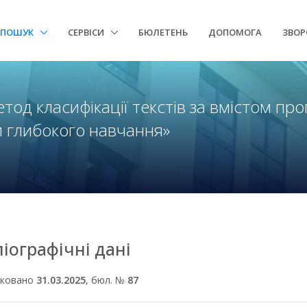
ПОШУК
СЕРВІСИ
БЮЛЕТЕНЬ
ДОПОМОГА
ЗВОР
тод класифікації текстів за вмістом пр
глибокого навчання»
ліографічні дані
іковано
31.03.2025
, бюл. №
87