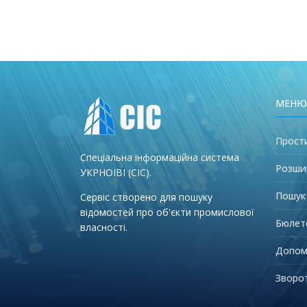
МЕНЮ
Прост
Спеціальна інформаційна система
Розши
УКРНОІВІ (СІС).
Пошук
Сервіс створено для пошуку
відомостей про об'єкти промислової
Бюлет
власності.
Допом
Зворот