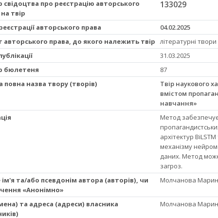
 свідоцтва про реєстрацію авторського
133029
 на твір
реєстрації авторського права
04.02.2025
т авторського права, до якого належить твір
літературні твори
публікації
31.03.2025
р бюлетеня
87
а повна назва твору (творів)
Твір наукового х
вмістом пропага
навчання»
ція
Метод забезпечує 
пропагандистськи
архітектур BiLSTM
механізму нейром
даних. Метод мож
загроз.
 ім'я та/або псевдонім автора (авторів), чи
Молчанова Марина
чення «Анонімно»
(імена) та адреса (адреси) власника
Молчанова Марина
ників)