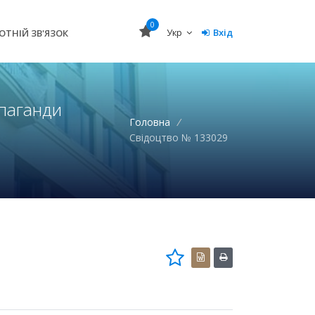
0
Укр
Вхід
ОТНІЙ ЗВ'ЯЗОК
опаганди
Головна
/
Свідоцтво № 133029