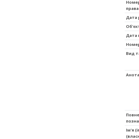
Номер
права
Дата 
Об'єк
Дата 
Номе
Вид т
Анота
Повне
позна
Ім'я 
(влас