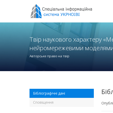
Твір наукового характеру «Ме
нейромережевими моделями 
Авторське право на твір
Біб
Бібліографічні дані
Сповіщення
Опубл