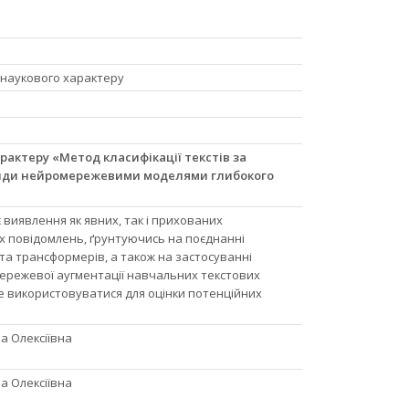
 наукового характеру
арактеру «Метод класифікації текстів за
нди нейромережевими моделями глибокого
виявлення як явних, так і прихованих
х повідомлень, ґрунтуючись на поєднанні
 та трансформерів, а також на застосуванні
ережевої аугментації навчальних текстових
е використовуватися для оцінки потенційних
 Олексіївна
 Олексіївна