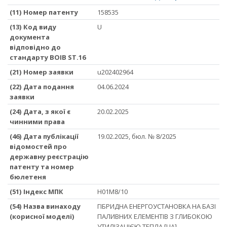
(11) Номер патенту
158535
(13) Код виду
U
документа
відповідно до
стандарту ВОІВ ST.16
(21) Номер заявки
u202402964
(22) Дата подання
04.06.2024
заявки
(24) Дата, з якої є
20.02.2025
чинними права
(46) Дата публікації
19.02.2025, бюл. № 8/2025
відомостей про
державну реєстрацію
патенту та номер
бюлетеня
(51) Iндекс МПК
H01M8/10
(54) Назва винаходу
ГІБРИДНА ЕНЕРГОУСТАНОВКА НА БАЗІ
(корисної моделі)
ПАЛИВНИХ ЕЛЕМЕНТІВ З ГЛИБОКОЮ
УТИЛІЗАЦІЄЮ ТЕПЛА [UA]