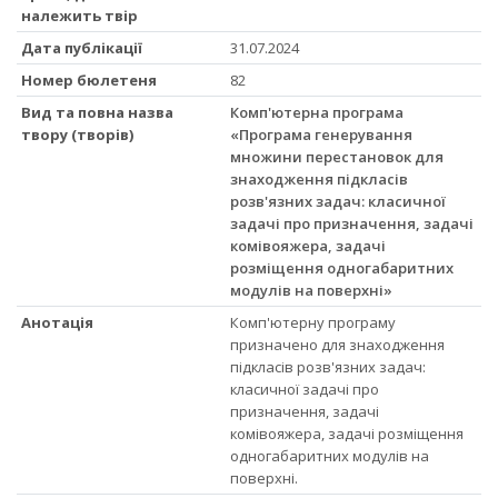
належить твір
Дата публікації
31.07.2024
Номер бюлетеня
82
Вид та повна назва
Комп'ютерна програма
твору (творів)
«Програма генерування
множини перестановок для
знаходження підкласів
розв'язних задач: класичної
задачі про призначення, задачі
комівояжера, задачі
розміщення одногабаритних
модулів на поверхні»
Анотація
Комп'ютерну програму
призначено для знаходження
підкласів розв'язних задач:
класичної задачі про
призначення, задачі
комівояжера, задачі розміщення
одногабаритних модулів на
поверхні.