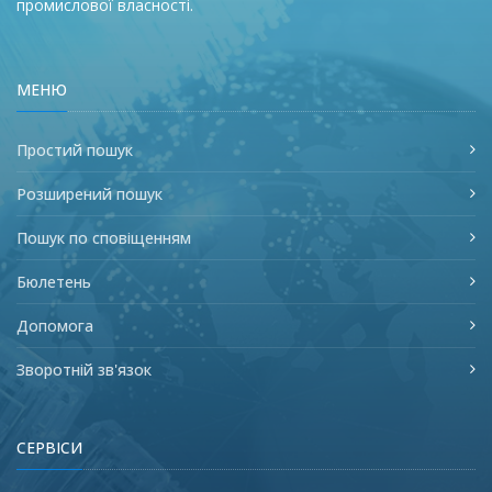
промислової власності.
МЕНЮ
Простий пошук
Розширений пошук
Пошук по сповіщенням
Бюлетень
Допомога
Зворотній зв'язок
СЕРВІСИ