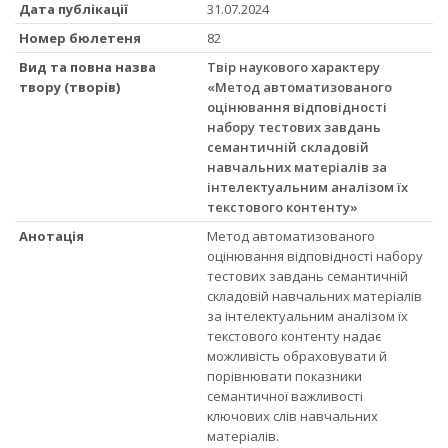
Дата публікації
31.07.2024
Номер бюлетеня
82
Вид та повна назва
Твір наукового характеру
твору (творів)
«Метод автоматизованого
оцінювання відповідності
набору тестових завдань
семантичній складовій
навчальних матеріалів за
інтелектуальним аналізом їх
текстового контенту»
Анотація
Метод автоматизованого
оцінювання відповідності набору
тестових завдань семантичній
складовій навчальних матеріалів
за інтелектуальним аналізом їх
текстового контенту надає
можливість обраховувати й
порівнювати показники
семантичної важливості
ключових слів навчальних
матеріалів.