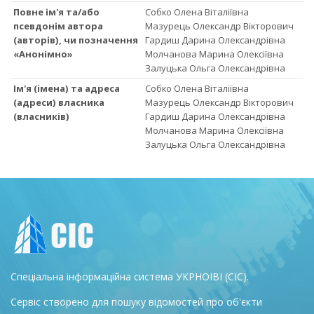
Повне ім'я та/або
Собко Олена Віталіївна
псевдонім автора
Мазурець Олександр Вікторович
(авторів), чи позначення
Гардиш Дарина Олександрівна
«Анонімно»
Молчанова Марина Олексіївна
Залуцька Ольга Олександрівна
Ім'я (імена) та адреса
Собко Олена Віталіївна
(адреси) власника
Мазурець Олександр Вікторович
(власників)
Гардиш Дарина Олександрівна
Молчанова Марина Олексіївна
Залуцька Ольга Олександрівна
Спеціальна інформаційна система УКРНОІВІ (СІС).
Сервіс створено для пошуку відомостей про об'єкти