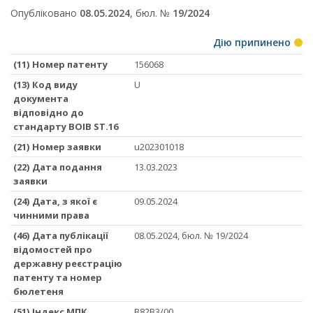
Опубліковано
08.05.2024
, бюл. №
19/2024
Дію припинено
(11) Номер патенту
156068
(13) Код виду
U
документа
відповідно до
стандарту ВОІВ ST.16
(21) Номер заявки
u202301018
(22) Дата подання
13.03.2023
заявки
(24) Дата, з якої є
09.05.2024
чинними права
(46) Дата публікації
08.05.2024, бюл. № 19/2024
відомостей про
державну реєстрацію
патенту та номер
бюлетеня
(51) Iндекс МПК
B82B3/00