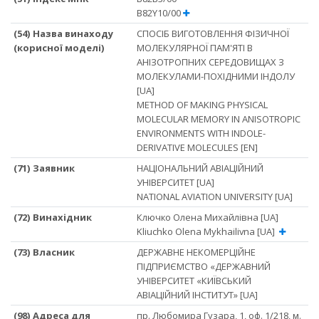
B82Y10/00
(54) Назва винаходу
СПОСІБ ВИГОТОВЛЕННЯ ФІЗИЧНОЇ
(корисної моделі)
МОЛЕКУЛЯРНОЇ ПАМ'ЯТІ В
АНІЗОТРОПНИХ СЕРЕДОВИЩАХ З
МОЛЕКУЛАМИ-ПОХІДНИМИ ІНДОЛУ
[UA]
METHOD OF MAKING PHYSICAL
MOLECULAR MEMORY IN ANISOTROPIC
ENVIRONMENTS WITH INDOLE-
DERIVATIVE MOLECULES [EN]
(71) Заявник
НАЦІОНАЛЬНИЙ АВІАЦІЙНИЙ
УНІВЕРСИТЕТ [UA]
NATIONAL AVIATION UNIVERSITY [UA]
(72) Винахідник
Ключко Олена Михайлівна [UA]
Kliuchko Olena Mykhailivna [UA]
(73) Власник
ДЕРЖАВНЕ НЕКОМЕРЦІЙНЕ
ПІДПРИЄМСТВО «ДЕРЖАВНИЙ
УНІВЕРСИТЕТ «КИЇВСЬКИЙ
АВІАЦІЙНИЙ ІНСТИТУТ» [UA]
(98) Адреса для
пр. Любомира Гузара, 1, оф. 1/218, м.