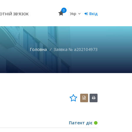
0
Укр
Вхід
ОТНІЙ ЗВ'ЯЗОК
Головна
/
Заявка № a202104973
Патент діє