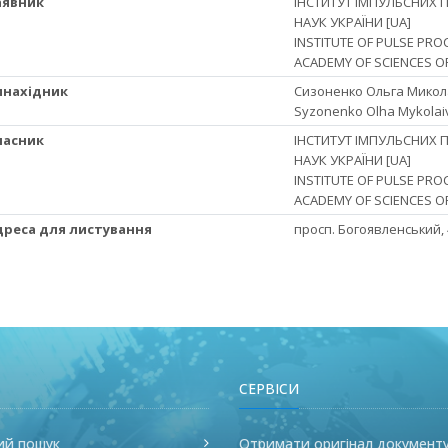
Заявник
ІНСТИТУТ ІМПУЛЬСНИХ П
НАУК УКРАЇНИ [UA]
INSTITUTE OF PULSE PR
ACADEMY OF SCIENCES OF
Винахідник
Сизоненко Ольга Микола
Syzonenko Olha Mykolai
Власник
ІНСТИТУТ ІМПУЛЬСНИХ П
НАУК УКРАЇНИ [UA]
INSTITUTE OF PULSE PR
ACADEMY OF SCIENCES OF
Адреса для листування
просп. Богоявленський, 4
СЕРВІСИ
ий пошук
Отримати оригінал документ