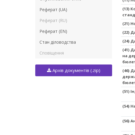
(13) 
Реферат (UA)
станд
Реферат (RU)
(21) 
Реферат (EN)
(22) 
(24) 
Стан діловодства
(41) 
Сповіщення
на де
бюле
Архів документів (.zip)
(46) 
держа
бюле
(51) 
(54) 
(56) 