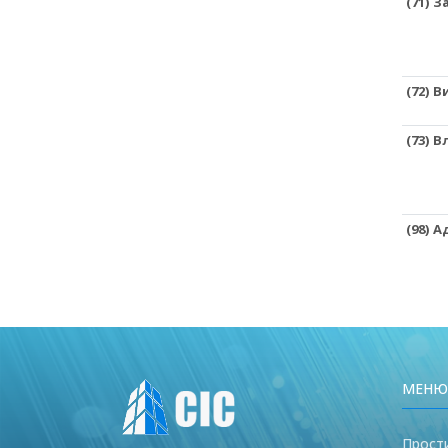
(71) 
(72) 
(73) 
(98) 
МЕНЮ
Прост