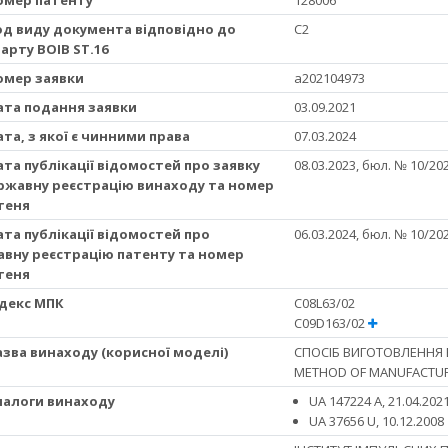
Код виду документа відповідно до
C2
арту ВОІВ ST.16
Номер заявки
a202104973
Дата подання заявки
03.09.2021
Дата, з якої є чинними права
07.03.2024
Дата публікації відомостей про заявку
08.03.2023, бюл. № 10/20
ржавну реєстрацію винаходу та номер
теня
Дата публікації відомостей про
06.03.2024, бюл. № 10/20
вну реєстрацію патенту та номер
теня
Iндекс МПК
C08L63/02
C09D163/02
Назва винаходу (корисної моделі)
СПОСІБ ВИГОТОВЛЕННЯ
METHOD OF MANUFACTUR
Аналоги винаходу
UA 147224 A, 21.04.202
UA 37656 U, 10.12.200