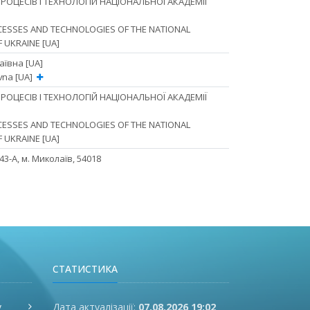
РОЦЕСІВ І ТЕХНОЛОГІЙ НАЦІОНАЛЬНОЇ АКАДЕМІЇ
OCESSES AND TECHNOLOGIES OF THE NATIONAL
 UKRAINE [UA]
ївна [UA]
vna [UA]
РОЦЕСІВ І ТЕХНОЛОГІЙ НАЦІОНАЛЬНОЇ АКАДЕМІЇ
OCESSES AND TECHNOLOGIES OF THE NATIONAL
 UKRAINE [UA]
3-А, м. Миколаїв, 54018
СТАТИСТИКА
у
Дата актуалізації:
07.08.2026 19:02