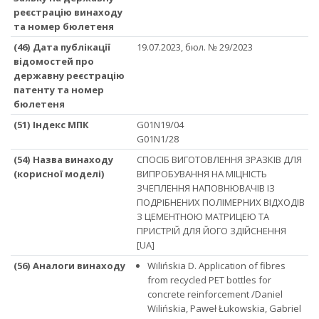
реєстрацію винаходу
та номер бюлетеня
(46) Дата публікації
19.07.2023, бюл. № 29/2023
відомостей про
державну реєстрацію
патенту та номер
бюлетеня
(51) Iндекс МПК
G01N19/04
G01N1/28
(54) Назва винаходу
СПОСІБ ВИГОТОВЛЕННЯ ЗРАЗКІВ ДЛЯ
(корисної моделі)
ВИПРОБУВАННЯ НА МІЦНІСТЬ
ЗЧЕПЛЕННЯ НАПОВНЮВАЧІВ ІЗ
ПОДРІБНЕНИХ ПОЛІМЕРНИХ ВІДХОДІВ
З ЦЕМЕНТНОЮ МАТРИЦЕЮ ТА
ПРИСТРІЙ ДЛЯ ЙОГО ЗДІЙСНЕННЯ
[UA]
(56) Аналоги винаходу
Wilińskia D. Application of fibres
from recycled PET bottles for
concrete reinforcement /Daniel
Wilińskia, Paweł Łukowskia, Gabriel