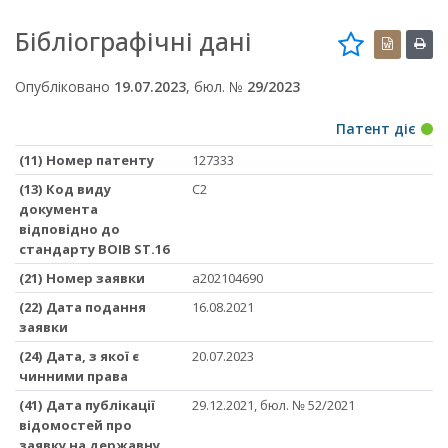
Бібліографічні дані
Опубліковано
19.07.2023
, бюл. №
29/2023
Патент діє
(11) Номер патенту
127333
(13) Код виду
C2
документа
відповідно до
стандарту ВОІВ ST.16
(21) Номер заявки
a202104690
(22) Дата подання
16.08.2021
заявки
(24) Дата, з якої є
20.07.2023
чинними права
(41) Дата публікації
29.12.2021, бюл. № 52/2021
відомостей про
заявку на державну