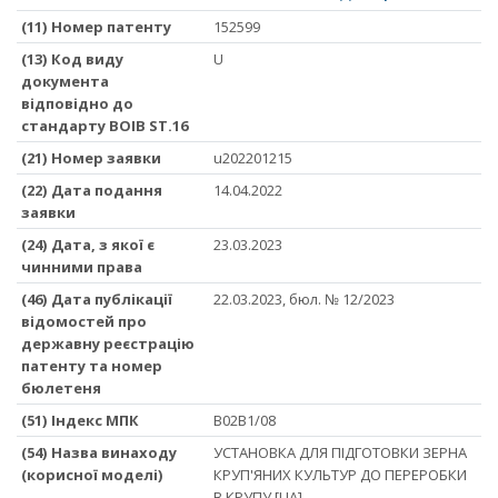
(11) Номер патенту
152599
(13) Код виду
U
документа
відповідно до
стандарту ВОІВ ST.16
(21) Номер заявки
u202201215
(22) Дата подання
14.04.2022
заявки
(24) Дата, з якої є
23.03.2023
чинними права
(46) Дата публікації
22.03.2023, бюл. № 12/2023
відомостей про
державну реєстрацію
патенту та номер
бюлетеня
(51) Iндекс МПК
B02B1/08
(54) Назва винаходу
УСТАНОВКА ДЛЯ ПІДГОТОВКИ ЗЕРНА
(корисної моделі)
КРУП'ЯНИХ КУЛЬТУР ДО ПЕРЕРОБКИ
В КРУПУ [UA]