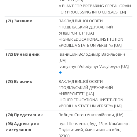
A PLANT FOR PREPARING CEREAL GRAIN
FOR PROCESSING INTO CEREALS [EN]
(71) Заявник
ЗАКЛАД ВИЩОЇ ОСВІТИ
"ПОДІЛЬСЬКИЙ ДЕРЖАВНИЙ
УНІВЕРСИТЕТ" [UA]
HIGHER EDUCATIONAL INSTITUTION
«PODILLIA STATE UNIVERSITY» [UA]
(72) Винахідник
Іванишин Володимир Васильович
[UA]
Ivanyshyn Volodymyr Vasylovych [UA]
(73) Власник
ЗАКЛАД ВИЩОЇ ОСВІТИ
"ПОДІЛЬСЬКИЙ ДЕРЖАВНИЙ
УНІВЕРСИТЕТ" [UA]
HIGHER EDUCATIONAL INSTITUTION
«PODILLIA STATE UNIVERSITY» [UA]
(74) Представник
Зибцев Євген Анатолійович, (UA)
(98) Адреса для
вул. Шевченка, буд. 13, м. Кам'янець-
листування
Подільський, Хмельницька обл.,
32300