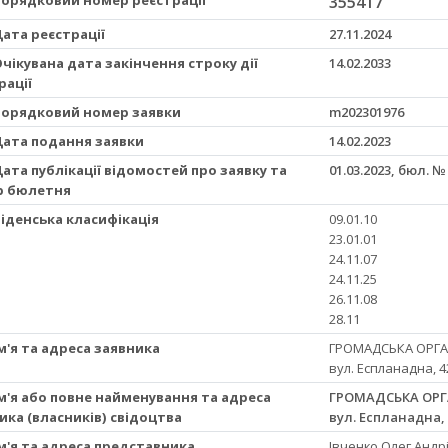
355417
 Дата реєстрації
27.11.2024
 Очікувана дата закінчення строку дії
14.02.2033
рації
 Порядковий номер заявки
m202301976
 Дата подання заявки
14.02.2023
 Дата публікації відомостей про заявку та
01.03.2023, бюл. №
р бюлетня
 Віденська класифікація
09.01.10
23.01.01
24.11.07
24.11.25
26.11.08
28.11
Ім'я та адреса заявника
ГРОМАДСЬКА ОРГАН
вул. Еспланадна, 42
 Ім'я або повне найменування та адреса
ГРОМАДСЬКА ОРГ
ика (власників) свідоцтва
вул. Еспланадна, 4
 Ім'я та адреса представника
Івченко Олег Андр