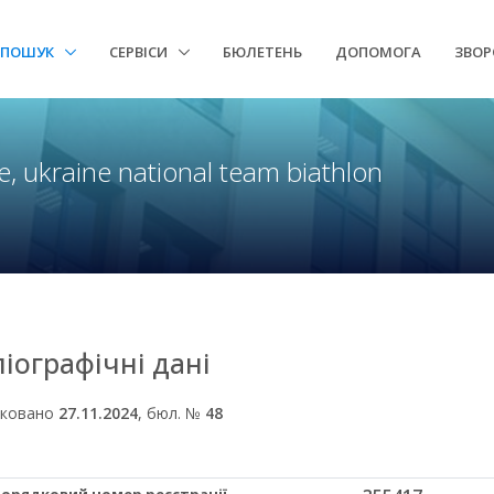
ПОШУК
СЕРВІСИ
БЮЛЕТЕНЬ
ДОПОМОГА
ЗВОР
ne, ukraine national team biathlon
ліографічні дані
іковано
27.11.2024
, бюл. №
48
 Порядковий номер реєстрації