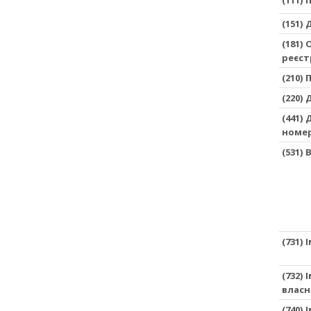
(151)
(181)
реєст
(210)
(220)
(441)
номе
(531)
(731) 
(732)
власн
(740)