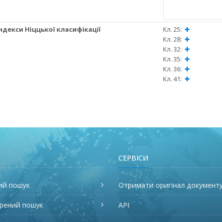
 Індекси Ніццької класифікації
Кл. 25:
Кл. 28:
Кл. 32:
Кл. 35:
Кл. 36:
Кл. 41:
СЕРВІСИ
ий пошук
Отримати оригінал документ
рений пошук
API