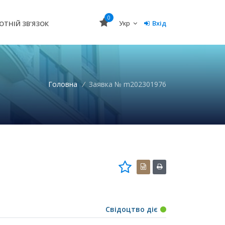
0
Укр
Вхід
ОТНІЙ ЗВ'ЯЗОК
Головна
/
Заявка № m202301976
Свідоцтво діє