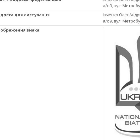
а/с 9, вул. Метробу
 Адреса для листування
Івченко Олег Андр
а/с 9, вул. Метробу
 Зображення знака