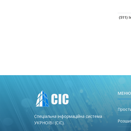
(511)
МЕНЮ
Прост
Спеціальна інформаційна система
Розши
УКРНОІВІ (СІС).