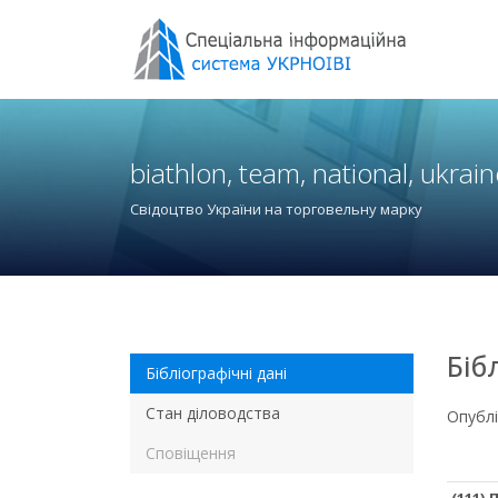
biathlon, team, national, ukrai
Свідоцтво України на торговельну марку
Біб
Бібліографічні дані
Стан діловодства
Опубл
Сповіщення
(111)