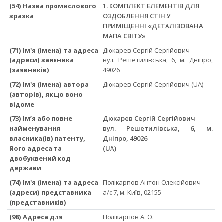
(54) Назва промислового
1. КОМПЛЕКТ ЕЛЕМЕНТІВ ДЛЯ
зразка
ОЗДОБЛЕННЯ СТІН У
ПРИМІЩЕННІ «ДЕТАЛІЗОВАНА
МАПА СВІТУ»
(71) Ім'я (імена) та адреса
Дюкарев Сергій Сергійович
(адреси) заявника
вул. Решетилівська, 6, м. Дніпро,
(заявників)
49026
(72) Ім'я (імена) автора
Дюкарев Сергій Сергійович (UA)
(авторів), якщо воно
відоме
(73) Ім’я або повне
Дюкарев Сергій Сергійович
найменування
вул. Решетилівська, 6, м.
власника(ів) патенту,
Дніпро, 49026
його адреса та
(UA)
двобуквений код
держави
(74) Ім'я (імена) та адреса
Полікарпов Антон Олексійович
(адреси) представника
а/с 7, м. Київ, 02155
(представників)
(98) Адреса для
Полікарпов А. О.