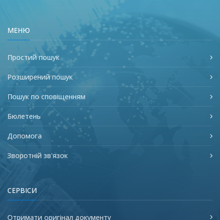
МЕНЮ
Простий пошук
Розширений пошук
Пошук по сповіщенням
Бюлетень
Допомога
Зворотній зв'язок
СЕРВІСИ
Отримати оригінал документу