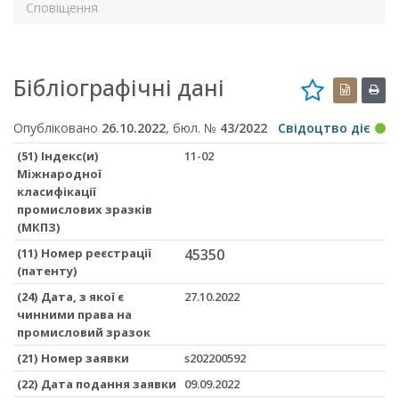
Сповіщення
Бібліографічні дані
Опубліковано
26.10.2022
, бюл. №
43/2022
Свідоцтво діє
(51) Індекс(и)
11-02
Міжнародної
класифікації
промислових зразків
(МКПЗ)
(11) Номер реєстрації
45350
(патенту)
(24) Дата, з якої є
27.10.2022
чинними права на
промисловий зразок
(21) Номер заявки
s202200592
(22) Дата подання заявки
09.09.2022