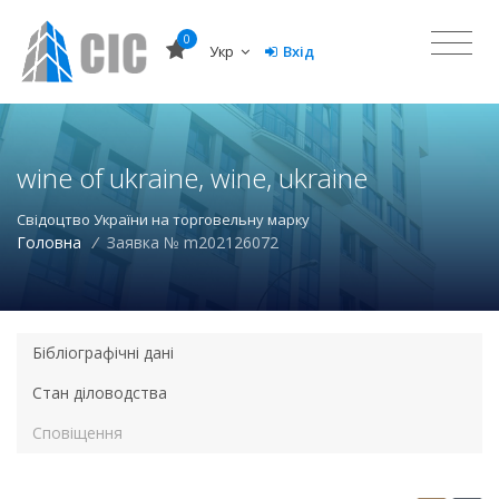
0
Укр
Вхід
wine of ukraine, wine, ukraine
Свідоцтво України на торговельну марку
Головна
/
Заявка № m202126072
Бібліографічні дані
Стан діловодства
Сповіщення