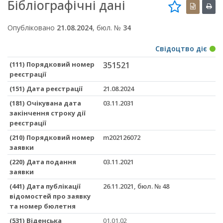
Бібліографічні дані
Опубліковано
21.08.2024
, бюл. №
34
Свідоцтво діє
(111) Порядковий номер
351521
реєстрації
(151) Дата реєстрації
21.08.2024
(181) Очікувана дата
03.11.2031
закінчення строку дії
реєстрації
(210) Порядковий номер
m202126072
заявки
(220) Дата подання
03.11.2021
заявки
(441) Дата публікації
26.11.2021, бюл. № 48
відомостей про заявку
та номер бюлетня
(531) Віденська
01.01.02