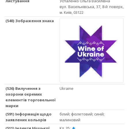
листування
Успаленко Ольга Василівна
вул. Васильківська, 37, 8-й поверх,
м. Київ, 03122
(540) Зображення знака
(526) Вилучення з
Ukraine
охорони окремих
елементів торговельної
марки
(591) Інформація щодо
білий; фіолетовий; синій;
заявлених кольорів
малиновий
(511) Індекси Ніццької
Кл. 35: