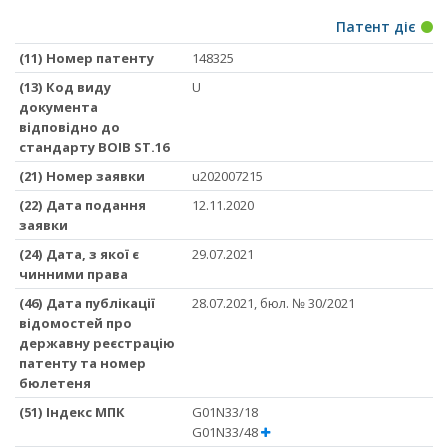
Патент діє
(11) Номер патенту
148325
(13) Код виду
U
документа
відповідно до
стандарту ВОІВ ST.16
(21) Номер заявки
u202007215
(22) Дата подання
12.11.2020
заявки
(24) Дата, з якої є
29.07.2021
чинними права
(46) Дата публікації
28.07.2021, бюл. № 30/2021
відомостей про
державну реєстрацію
патенту та номер
бюлетеня
(51) Iндекс МПК
G01N33/18
G01N33/48