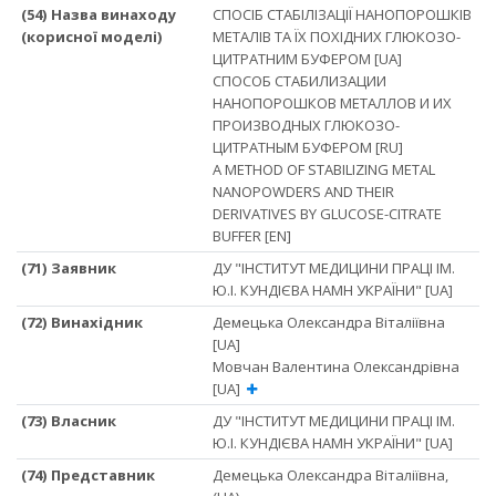
(54) Назва винаходу
СПОСІБ СТАБІЛІЗАЦІЇ НАНОПОРОШКІВ
(корисної моделі)
МЕТАЛІВ ТА ЇХ ПОХІДНИХ ГЛЮКОЗО-
ЦИТРАТНИМ БУФЕРОМ [UA]
СПОСОБ СТАБИЛИЗАЦИИ
НАНОПОРОШКОВ МЕТАЛЛОВ И ИХ
ПРОИЗВОДНЫХ ГЛЮКОЗО-
ЦИТРАТНЫМ БУФЕРОМ [RU]
A METHOD OF STABILIZING METAL
NANOPOWDERS AND THEIR
DERIVATIVES BY GLUCOSE-CITRATE
BUFFER [EN]
(71) Заявник
ДУ "ІНСТИТУТ МЕДИЦИНИ ПРАЦІ ІМ.
Ю.І. КУНДІЄВА НАМН УКРАЇНИ" [UA]
(72) Винахідник
Демецька Олександра Віталіївна
[UA]
Мовчан Валентина Олександрівна
[UA]
(73) Власник
ДУ "ІНСТИТУТ МЕДИЦИНИ ПРАЦІ ІМ.
Ю.І. КУНДІЄВА НАМН УКРАЇНИ" [UA]
(74) Представник
Демецька Олександра Віталіївна,