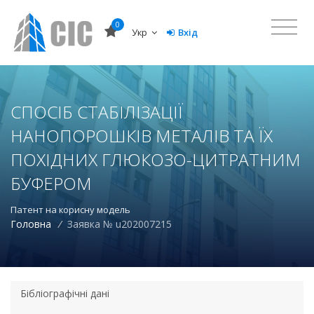
0
Укр
Вхід
СПОСІБ СТАБІЛІЗАЦІЇ
НАНОПОРОШКІВ МЕТАЛІВ ТА ЇХ
ПОХІДНИХ ГЛЮКОЗО-ЦИТРАТНИМ
БУФЕРОМ
Патент на корисну модель
Головна
/
Заявка № u202007215
Бібліографічні дані