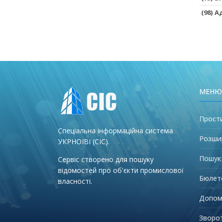
(98) 
МЕНЮ
Прост
Спеціальна інформаційна система
Розши
УКРНОІВІ (СІС).
Пошук
Сервіс створено для пошуку
відомостей про об'єкти промислової
Бюлет
власності.
Допом
Зворот