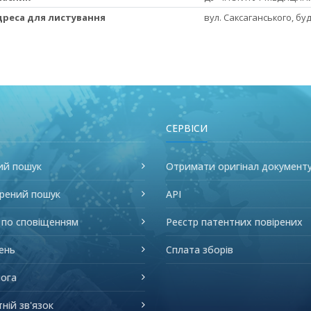
Адреса для листування
вул. Саксаганського, буд.
СЕРВІСИ
ий пошук
Отримати оригінал документ
рений пошук
API
 по сповіщенням
Реєстр патентних повірених
ень
Сплата зборів
ога
ній зв'язок