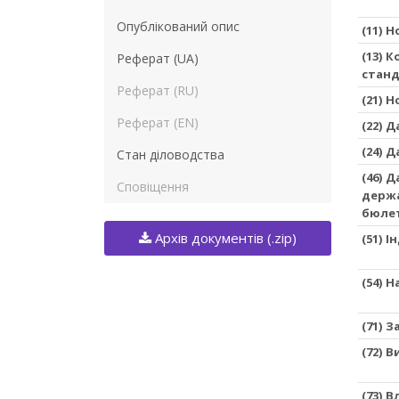
Опублікований опис
(11) 
(13) 
Реферат (UA)
станд
Реферат (RU)
(21) 
Реферат (EN)
(22) 
(24) 
Стан діловодства
(46) 
Сповіщення
держа
бюле
Архів документів (.zip)
(51) 
(54) 
(71) 
(72) 
(73) 