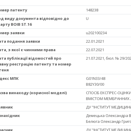
Номер патенту
148238
Код виду документа відповідно до
U
арту ВОІВ ST.16
Номер заявки
u202100234
Дата подання заявки
22.01.2021
Дата, з якої є чинними права
22.07.2021
Дата публікації відомостей про
21.07.2021, бюл. № 29/20
вну реєстрацію патенту та номер
теня
Iндекс МПК
G01N33/48
B82Y30/00
Назва винаходу (корисної моделі)
СПОСІБ ЕКСПРЕС-ОЦІНК
ВМІСТОМ МЕМБРАННИХ ЛІ
Заявник
ДУ "ІНСТИТУТ МЕДИЦИНИ 
Винахідник
Демецька Олександра Ві
Белюга Олександр Григ
Власник
ДУ "ІНСТИТУТ МЕДИЦИНИ 