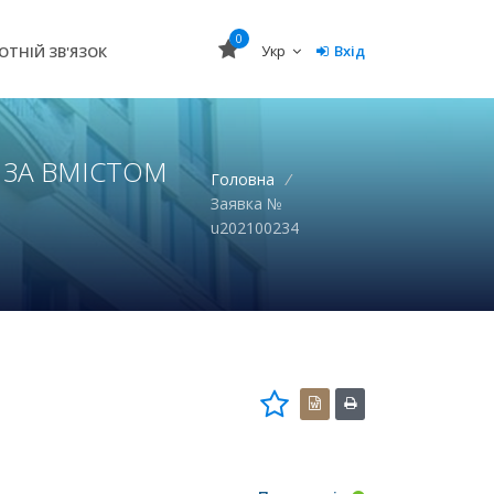
0
Укр
Вхід
ОТНІЙ ЗВ'ЯЗОК
 ЗА ВМІСТОМ
Головна
/
Заявка №
u202100234