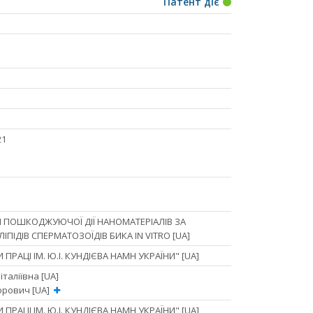
Патент діє
21
И ПОШКОДЖУЮЧОЇ ДІЇ НАНОМАТЕРІАЛІВ ЗА
ПІДІВ СПЕРМАТОЗОЇДІВ БИКА IN VITRO [UA]
ПРАЦІ ІМ. Ю.І. КУНДІЄВА НАМН УКРАЇНИ" [UA]
таліївна [UA]
орович [UA]
ПРАЦІ ІМ. Ю.І. КУНДІЄВА НАМН УКРАЇНИ" [UA]