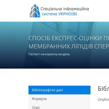
СПОСІБ ЕКСПРЕС-ОЦІНКИ 
МЕМБРАННИХ ЛІПІДІВ СПЕР
Патент на корисну модель
Біб
Бібліографічні дані
Формула
Опубл
Опис