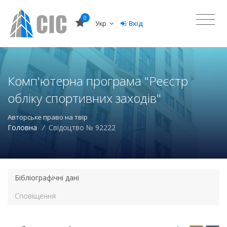
0
Укр
Вхід
Комп'ютерна програма "Реєстр
обліку спортивних заходів"
Авторське право на твір
Головна
/
Свідоцтво № 92222
Бібліографічні дані
Сповіщення