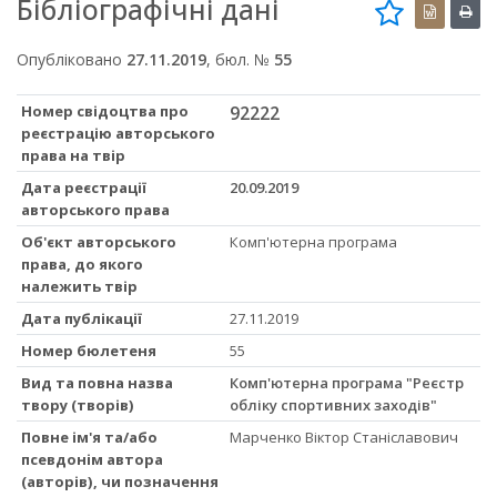
Бібліографічні дані
Опубліковано
27.11.2019
, бюл. №
55
Номер свідоцтва про
92222
реєстрацію авторського
права на твір
Дата реєстрації
20.09.2019
авторського права
Об'єкт авторського
Комп'ютерна програма
права, до якого
належить твір
Дата публікації
27.11.2019
Номер бюлетеня
55
Вид та повна назва
Комп'ютерна програма "Реєстр
твору (творів)
обліку спортивних заходів"
Повне ім'я та/або
Марченко Віктор Станіславович
псевдонім автора
(авторів), чи позначення