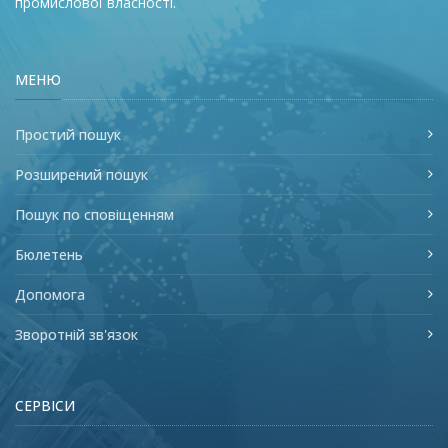
промислової власності.
МЕНЮ
Простий пошук
Розширений пошук
Пошук по сповіщенням
Бюлетень
Допомога
Зворотній зв'язок
СЕРВІСИ