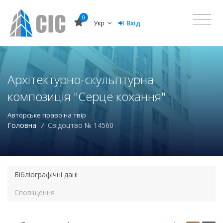
0
Укр
Вхід
Архітектурно-скульптурна
композиція "Серце кохання"
Авторське право на твір
Головна
/
Свідоцтво № 14560
Бібліографічні дані
Сповіщення