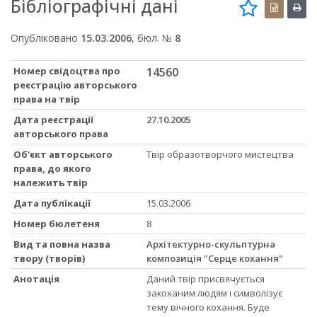
Бібліографічні дані
Опубліковано
15.03.2006
, бюл. №
8
Номер свідоцтва про
14560
реєстрацію авторського
права на твір
Дата реєстрації
27.10.2005
авторського права
Об'єкт авторського
Твір образотворчого мистецтва
права, до якого
належить твір
Дата публікації
15.03.2006
Номер бюлетеня
8
Вид та повна назва
Архітектурно-скульптурна
твору (творів)
композиція "Серце кохання"
Анотація
Даний твір присвячується
закоханим людям і символізує
тему вічного кохання. Буде