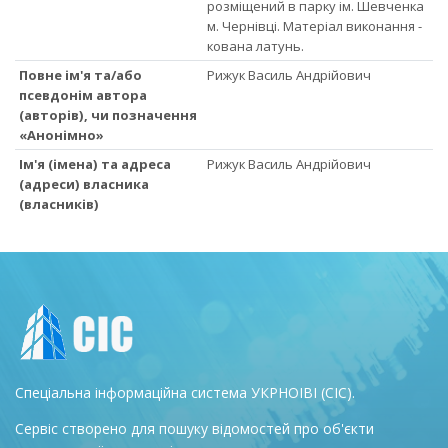
розміщений в парку ім. Шевченка
м. Чернівці. Матеріал виконання -
кована латунь.
Повне ім'я та/або
Рижук Василь Андрійович
псевдонім автора
(авторів), чи позначення
«Анонімно»
Ім'я (імена) та адреса
Рижук Василь Андрійович
(адреси) власника
(власників)
Спеціальна інформаційна система УКРНОІВІ (СІС).
Сервіс створено для пошуку відомостей про об'єкти