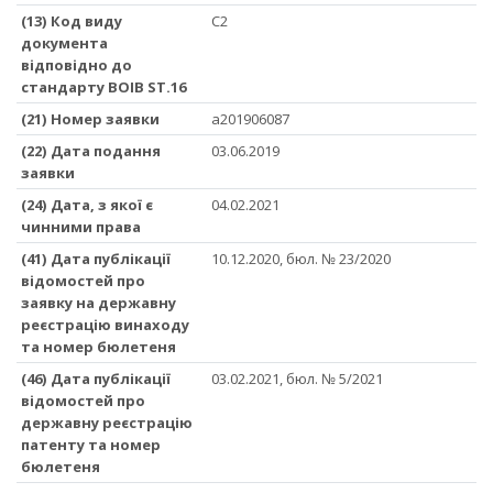
(13) Код виду
C2
документа
відповідно до
стандарту ВОІВ ST.16
(21) Номер заявки
a201906087
(22) Дата подання
03.06.2019
заявки
(24) Дата, з якої є
04.02.2021
чинними права
(41) Дата публікації
10.12.2020, бюл. № 23/2020
відомостей про
заявку на державну
реєстрацію винаходу
та номер бюлетеня
(46) Дата публікації
03.02.2021, бюл. № 5/2021
відомостей про
державну реєстрацію
патенту та номер
бюлетеня