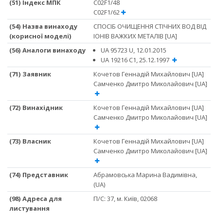
(51) Iндекс МПК
C02F1/48
C02F1/62
(54) Назва винаходу
СПОСІБ ОЧИЩЕННЯ СТІЧНИХ ВОД ВІД
(корисної моделі)
ІОНІВ ВАЖКИХ МЕТАЛІВ [UA]
(56) Аналоги винаходу
UA 95723 U, 12.01.2015
UA 19216 С1, 25.12.1997
(71) Заявник
Кочетов Геннадій Михайлович [UA]
Самченко Дмитро Миколайович [UA]
(72) Винахідник
Кочетов Геннадій Михайлович [UA]
Самченко Дмитро Миколайович [UA]
(73) Власник
Кочетов Геннадій Михайлович [UA]
Самченко Дмитро Миколайович [UA]
(74) Представник
Абрамовська Марина Вадимівна,
(UA)
(98) Адреса для
П/С: 37, м. Київ, 02068
листування