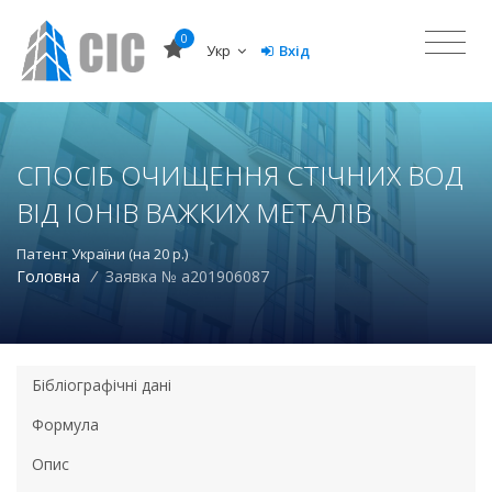
0
Укр
Вхід
СПОСІБ ОЧИЩЕННЯ СТІЧНИХ ВОД
ВІД ІОНІВ ВАЖКИХ МЕТАЛІВ
Патент України (на 20 р.)
Головна
/
Заявка № a201906087
Бібліографічні дані
Формула
Опис