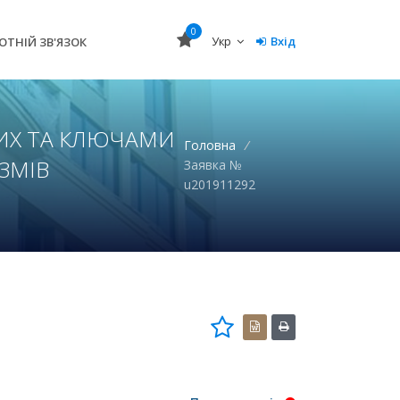
0
Укр
Вхід
ОТНІЙ ЗВ'ЯЗОК
НИХ ТА КЛЮЧАМИ
Головна
/
ЗМІВ
Заявка №
u201911292