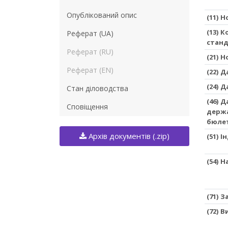
Опублікований опис
(11) 
(13) 
Реферат (UA)
станд
Реферат (RU)
(21) 
Реферат (EN)
(22) 
(24) 
Стан діловодства
(46) 
Сповіщення
держа
бюле
Архів документів (.zip)
(51) 
(54) 
(71) 
(72) 