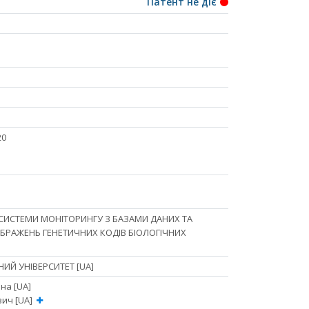
Патент не діє
20
СИСТЕМИ МОНІТОРИНГУ З БАЗАМИ ДАНИХ ТА
БРАЖЕНЬ ГЕНЕТИЧНИХ КОДІВ БІОЛОГІЧНИХ
ИЙ УНІВЕРСИТЕТ [UA]
на [UA]
вич [UA]