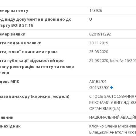
Номер патенту
143926
Код виду документа відповідно до
U
арту ВОІВ ST.16
Номер заявки
u201911292
Дата подання заявки
20.11.2019
Дата, з якої є чинними права
25.08.2020
Дата публікації відомостей про
25.08.2020, бюл. № 16/20
вну реєстрацію патенту та номер
теня
Iндекс МПК
A61B5/04
G01N33/00
Назва винаходу (корисної моделі)
СПОСІБ ЗАСТОСУВАННЯ 
КЛЮЧАМИ У ВИГЛЯДІ ЗО
ОРГАНІЗМІВ [UA]
Заявник
НАЦІОНАЛЬНИЙ АВІАЦІЙН
Винахідник
Ключко Олена Михайлів
Білецький Анатолій Яко