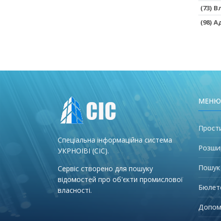
(73) 
(98) 
МЕНЮ
Прост
Спеціальна інформаційна система
Розши
УКРНОІВІ (СІС).
Пошук
Сервіс створено для пошуку
відомостей про об'єкти промислової
Бюлет
власності.
Допом