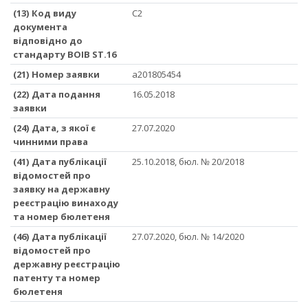
(13) Код виду
C2
документа
відповідно до
стандарту ВОІВ ST.16
(21) Номер заявки
a201805454
(22) Дата подання
16.05.2018
заявки
(24) Дата, з якої є
27.07.2020
чинними права
(41) Дата публікації
25.10.2018, бюл. № 20/2018
відомостей про
заявку на державну
реєстрацію винаходу
та номер бюлетеня
(46) Дата публікації
27.07.2020, бюл. № 14/2020
відомостей про
державну реєстрацію
патенту та номер
бюлетеня