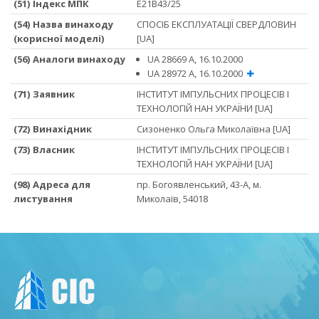
(51) Iндекс МПК
E21B43/25
(54) Назва винаходу
СПОСІБ ЕКСПЛУАТАЦІЇ СВЕРДЛОВИН
(корисної моделі)
[UA]
(56) Аналоги винаходу
UA 28669 А, 16.10.2000
UA 28972 А, 16.10.2000
(71) Заявник
ІНСТИТУТ ІМПУЛЬСНИХ ПРОЦЕСІВ І
ТЕХНОЛОГІЙ НАН УКРАЇНИ [UA]
(72) Винахідник
Сизоненко Ольга Миколаївна [UA]
(73) Власник
ІНСТИТУТ ІМПУЛЬСНИХ ПРОЦЕСІВ І
ТЕХНОЛОГІЙ НАН УКРАЇНИ [UA]
(98) Адреса для
пр. Богоявленський, 43-А, м.
листування
Миколаїв, 54018