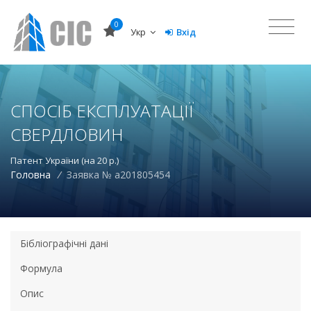
0
Укр
Вхід
СПОСІБ ЕКСПЛУАТАЦІЇ
СВЕРДЛОВИН
Патент України (на 20 р.)
Головна
/
Заявка № a201805454
Бібліографічні дані
Формула
Опис