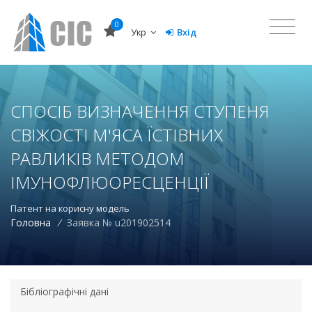
0
Укр
Вхід
СПОСІБ ВИЗНАЧЕННЯ СТУПЕНЯ
СВІЖОСТІ М'ЯСА ЇСТІВНИХ
РАВЛИКІВ МЕТОДОМ
ІМУНОФЛЮОРЕСЦЕНЦІЇ
Патент на корисну модель
Головна
/
Заявка № u201902514
Бібліографічні дані