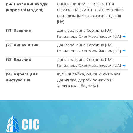
(54) Назва винаходу
СПОСІБ ВИЗНАЧЕННЯ СТУПЕНЯ
(корисної моделі)
СВІЖОСТІ М'ЯСА ЇСТІВНИХ РАВЛИКІВ
МЕТОДОМ ІМУНОФЛЮОРЕСЦЕНЦІЇ
[UA]
(71) Заявник
Данілова Ірина Сергіївна [UA]
Гетманець Олег Михайлович [UA]
(72) Винахідник
Данілова Ірина Сергіївна [UA]
Гетманець Олег Михайлович [UA]
(73) Власник
Данілова Ірина Сергіївна [UA]
Гетманець Олег Михайлович [UA]
(98) Адреса для
вул. Ювілейна, 2-а, кв. 4, смт Мала
листування
Данилівка, Дергачівський р-н,
Харківська обл., 62341