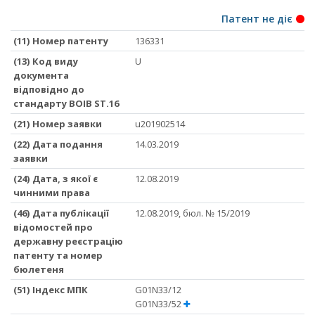
Патент не діє
(11) Номер патенту
136331
(13) Код виду
U
документа
відповідно до
стандарту ВОІВ ST.16
(21) Номер заявки
u201902514
(22) Дата подання
14.03.2019
заявки
(24) Дата, з якої є
12.08.2019
чинними права
(46) Дата публікації
12.08.2019, бюл. № 15/2019
відомостей про
державну реєстрацію
патенту та номер
бюлетеня
(51) Iндекс МПК
G01N33/12
G01N33/52