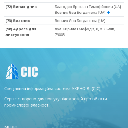
(72) Винахідник
Благодир Ярослав Тимофійович [UA]
Вовчик Єва Богданівна [UA]
(73) Власник
Вовчик Єва Богданівна [UA]
(98) Адреса для
вул. Кирила і Мефодія, 8, м. Львів,
листування
79005
Спеціальна інформаційна система УКРНОІВІ (СІС).
Сервіс створено для пошуку відомостей про об'єкти
промислової власності.
МЕНЮ