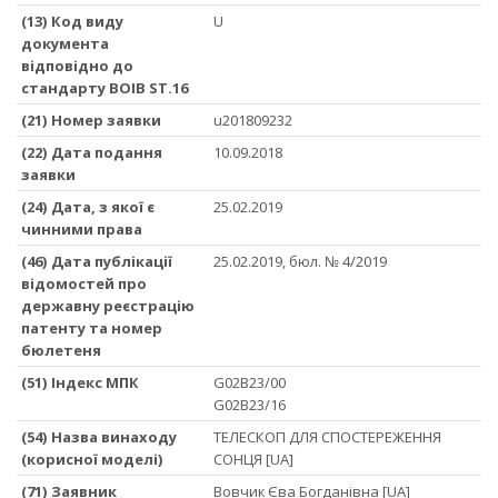
(13) Код виду
U
документа
відповідно до
стандарту ВОІВ ST.16
(21) Номер заявки
u201809232
(22) Дата подання
10.09.2018
заявки
(24) Дата, з якої є
25.02.2019
чинними права
(46) Дата публікації
25.02.2019, бюл. № 4/2019
відомостей про
державну реєстрацію
патенту та номер
бюлетеня
(51) Iндекс МПК
G02B23/00
G02B23/16
(54) Назва винаходу
ТЕЛЕСКОП ДЛЯ СПОСТЕРЕЖЕННЯ
(корисної моделі)
СОНЦЯ [UA]
(71) Заявник
Вовчик Єва Богданівна [UA]