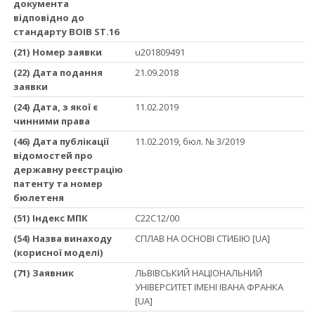
документа
відповідно до
стандарту ВОІВ ST.16
(21) Номер заявки
u201809491
(22) Дата подання
21.09.2018
заявки
(24) Дата, з якої є
11.02.2019
чинними права
(46) Дата публікації
11.02.2019, бюл. № 3/2019
відомостей про
державну реєстрацію
патенту та номер
бюлетеня
(51) Iндекс МПК
C22C12/00
(54) Назва винаходу
СПЛАВ НА ОСНОВІ СТИБІЮ [UA]
(корисної моделі)
(71) Заявник
ЛЬВІВСЬКИЙ НАЦІОНАЛЬНИЙ
УНІВЕРСИТЕТ ІМЕНІ ІВАНА ФРАНКА
[UA]