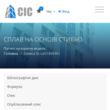
0
Укр
Вхід
СПЛАВ НА ОСНОВІ СТИБІЮ
Патент на корисну модель
Головна
/
Заявка № u201809491
Бібліографічні дані
Формула
Опис
Опублікований опис