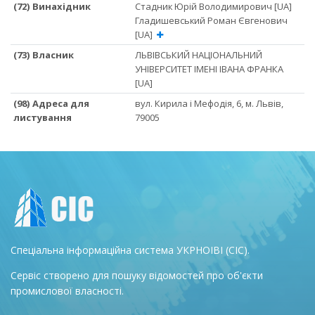
(72) Винахідник
Стадник Юрій Володимирович [UA]
Гладишевський Роман Євгенович
[UA]
(73) Власник
ЛЬВІВСЬКИЙ НАЦІОНАЛЬНИЙ
УНІВЕРСИТЕТ ІМЕНІ ІВАНА ФРАНКА
[UA]
(98) Адреса для
вул. Кирила і Мефодія, 6, м. Львів,
листування
79005
Спеціальна інформаційна система УКРНОІВІ (СІС).
Сервіс створено для пошуку відомостей про об'єкти
промислової власності.