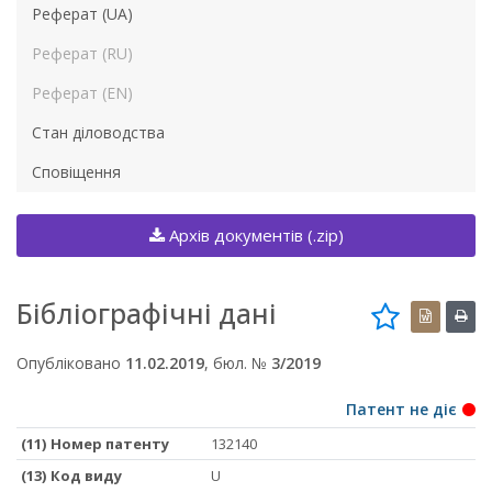
Реферат (UA)
Реферат (RU)
Реферат (EN)
Стан діловодства
Сповіщення
Архів документів (.zip)
Бібліографічні дані
Опубліковано
11.02.2019
, бюл. №
3/2019
Патент не діє
(11) Номер патенту
132140
(13) Код виду
U