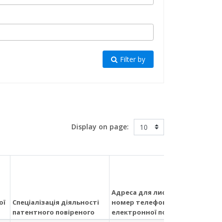
Filter by
Display on page:
Адреса для листування,
ої
Спеціалізація діяльності
номер телефону, адреса
Мі
патентного повіреного
електронної пошти
(за