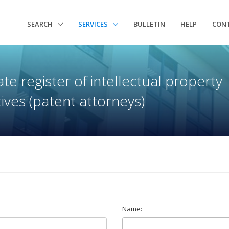
SEARCH
SERVICES
BULLETIN
HELP
CON
te register of intellectual property
ives (patent attorneys)
Name: