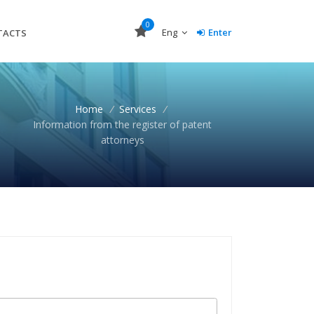
0
Eng
Enter
TACTS
Home
/
Services
/
Information from the register of patent
attorneys