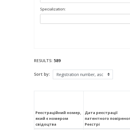
Specialization:
RESULTS:
589
Sort by:
Реєстраційний номер,
Дата реєстрації
який є номером
патентного повіреног
свідоцтва
Реєстрі