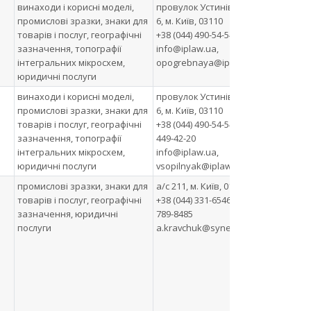
винаходи і корисні моделі,
провулок Устинівський, буд.
ТОВ
промислові зразки, знаки для
6, м. Київ, 03110
ОША
товарів і послуг, географічні
+38 (044) 490-54-54
пат
зазначення, топографії
info@iplaw.ua,
роб
інтегральних мікросхем,
opogrebnaya@iplaw.ua
юридичні послуги
винаходи і корисні моделі,
провулок Устинівський, буд.
АО 
промислові зразки, знаки для
6, м. Київ, 03110
ОША
товарів і послуг, географічні
+38 (044) 490-54-54, +38 (067)
дир
зазначення, топографії
449-42-20
інтегральних мікросхем,
info@iplaw.ua,
юридичні послуги
vsopilnyak@iplaw.ua
промислові зразки, знаки для
а/с 211, м. Київ, 01054
Тов
товарів і послуг, географічні
+38 (044) 331-6546, +38 (067)
від
зазначення, юридичні
789-8485
фах
послуги
a.kravchuk@synergy.ua
вла