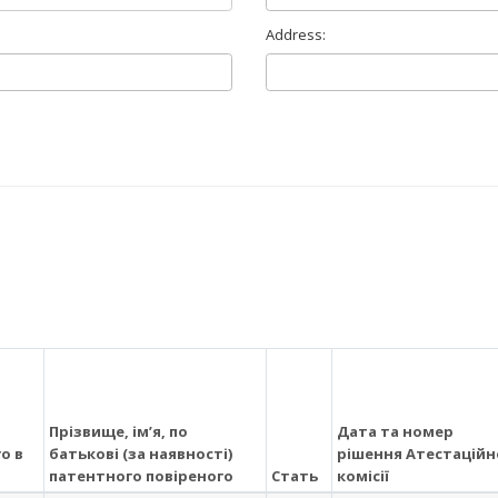
Address:
Прізвище, ім’я, по
Дата та номер
о в
батькові (за наявності)
рішення Атестаційн
патентного повіреного
Стать
комісії