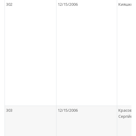
302
12/15/2006
Кияшко О
303
12/15/2006
Красовс
Сергійов