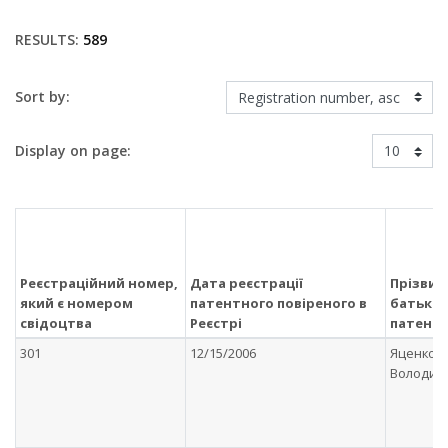
RESULTS:
589
Sort by:
Display on page:
Реєстраційний номер,
Дата реєстрації
Прізвище
який є номером
патентного повіреного в
батькові
свідоцтва
Реєстрі
патентн
301
12/15/2006
Яценко 
Володим