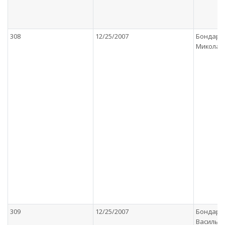
308
12/25/2007
Бондаре
Миколаї
309
12/25/2007
Бондарен
Васильо