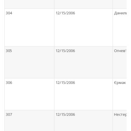
304
12/15/2006
Данильч
305
12/15/2006
Огнев'юк
306
12/15/2006
Єрмак На
307
12/15/2006
Нестерук