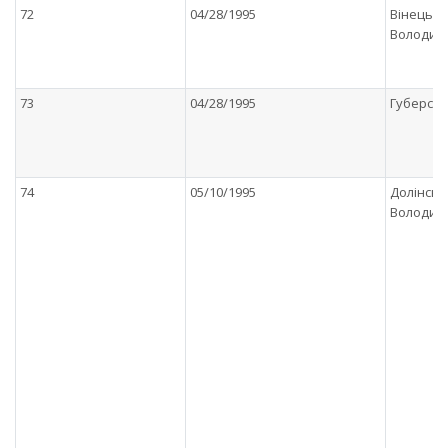
72
04/28/1995
Вiнецьк
Володим
73
04/28/1995
Губерськ
74
05/10/1995
Долiнськ
Володим