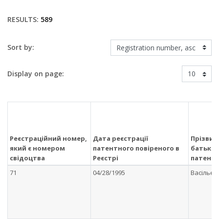
RESULTS:
589
Sort by:
Display on page:
Реєстраційний номер,
Дата реєстрації
Прізвище
який є номером
патентного повіреного в
батькові
свідоцтва
Реєстрі
патентн
71
04/28/1995
Васільєв