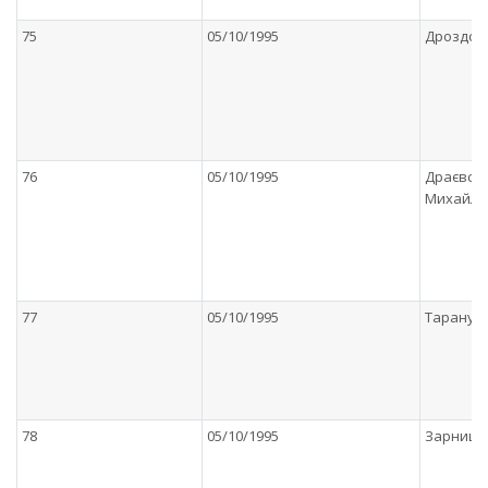
75
05/10/1995
Дроздови
76
05/10/1995
Драєвсь
Михайлi
77
05/10/1995
Тарануще
78
05/10/1995
Зарницьк