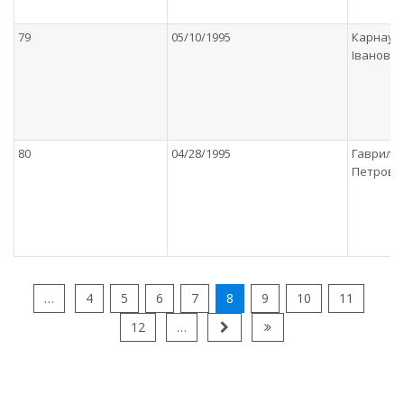
79
05/10/1995
Карнаух
Iванови
80
04/28/1995
Гавриле
Петрови
…
4
5
6
7
8
9
10
11
12
…