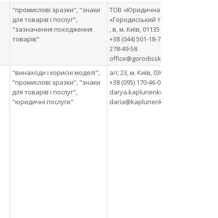
"промислові зразки", "знаки
ТОВ «Юридична фірма
ТОВ
для товарів і послуг",
«Городисський та Партнери»
"Го
"зазначення походження
, в, м. Київ, 01135
про
товарів"
+38 (044) 501-18-71 +38 (044)
тор
278-49-58
про
office@gorodissky.ua
"винаходи і корисні моделі",
а/с 23, м. Київ, 03028
ТОВ
"промислові зразки", "знаки
+38 (095) 170-46-09
450
для товарів і послуг",
darya.kaplunenko@gmail.com,
кер
"юридичні послуги"
daria@kaplunenko.com