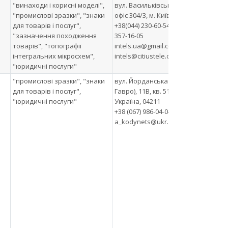
"винаходи і корисні моделі",
вул. Васильківська, буд. 1,
ДП 
"промислові зразки", "знаки
офіс 304/3, м. Київ, 03040
Нет
для товарів і послуг",
+38(044) 230-60-54, +38 (050)
"зазначення походження
357-16-05
товарів", "топографії
intels.ua@gmail.com;
інтегральних мікросхем",
intels@citiustele.com
"юридичні послуги"
"промислові зразки", "знаки
вул. Йорданська (Лайоша
Киї
для товарів і послуг",
Гавро), 11В, кв. 51, м. Київ,
уні
"юридичні послуги"
Україна, 04211
Шев
+38 (067) 986-04-04
інт
a_kodynets@ukr.net