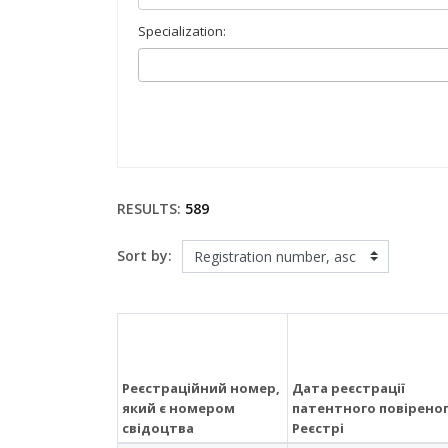
Specialization:
RESULTS:
589
Sort by:
Реєстраційний номер,
Дата реєстрації
який є номером
патентного повіреног
свідоцтва
Реєстрі