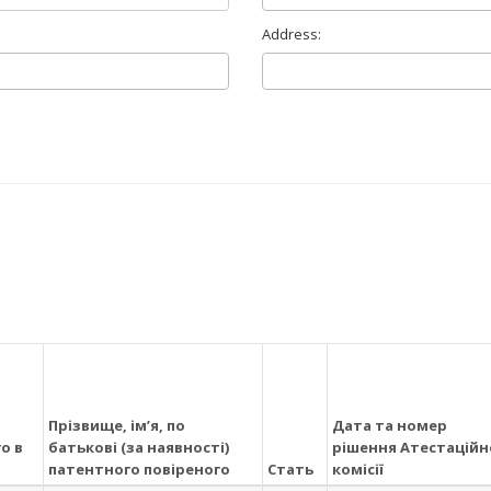
Address:
Прізвище, ім’я, по
Дата та номер
о в
батькові (за наявності)
рішення Атестаційн
патентного повіреного
Стать
комісії