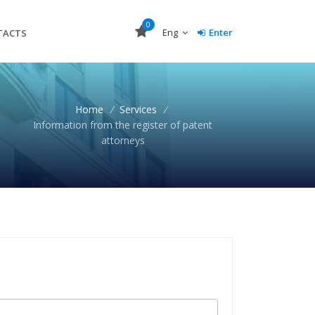
0
Eng
Enter
TACTS
Home
/
Services
/
Information from the register of patent
attorneys