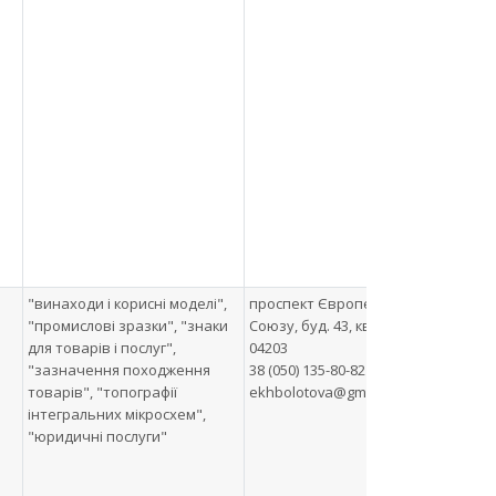
"винаходи і корисні моделі",
проспект Європейського
При
"промислові зразки", "знаки
Союзу, буд. 43, кв. 53, м. Київ,
"Па
для товарів і послуг",
04203
Кон
"зазначення походження
38 (050) 135-80-82
товарів", "топографії
ekhbolotova@gmail.com
інтегральних мікросхем",
"юридичні послуги"