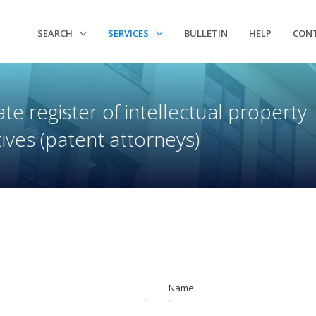
SEARCH
SERVICES
BULLETIN
HELP
CON
te register of intellectual property
ives (patent attorneys)
Name: