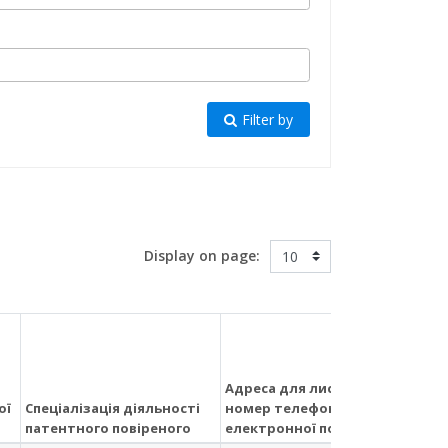
Filter by
Display on page:
Адреса для листування,
ої
Спеціалізація діяльності
номер телефону, адреса
Мі
патентного повіреного
електронної пошти
(за