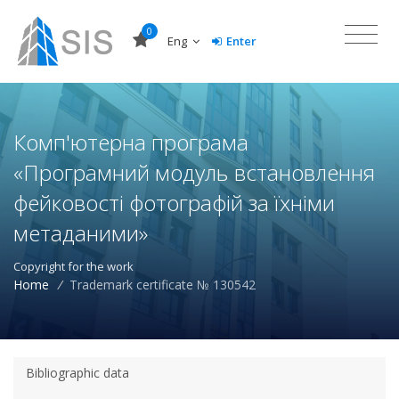
0
Eng
Enter
Комп'ютерна програма
«Програмний модуль встановлення
фейковості фотографій за їхніми
метаданими»
Copyright for the work
Home
/
Trademark certificate № 130542
Bibliographic data