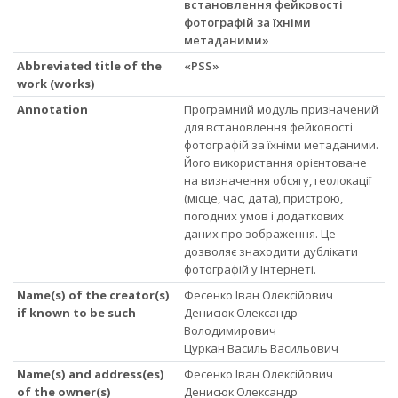
встановлення фейковості
фотографій за їхніми
метаданими»
Abbreviated title of the
«PSS»
work (works)
Annotation
Програмний модуль призначений
для встановлення фейковості
фотографій за їхніми метаданими.
Його використання орієнтоване
на визначення обсягу, геолокації
(місце, час, дата), пристрою,
погодних умов і додаткових
даних про зображення. Це
дозволяє знаходити дублікати
фотографій у Інтернеті.
Name(s) of the creator(s)
Фесенко Іван Олексійович
if known to be such
Денисюк Олександр
Володимирович
Цуркан Василь Васильович
Name(s) and address(es)
Фесенко Іван Олексійович
of the owner(s)
Денисюк Олександр