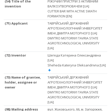
(54) Title of the
РІЖУЧИЙ ПРИСТРІЙ З АКТИВНИМ
invention
ВАЛКОУТВОРЮВАЧЕМ [UA]
CUTTER BAR WITH ACTIVE SWATH
FORMATION [EN]
(71) Applicant
ТАВРІЙСЬКИЙ ДЕРЖАВНИЙ
АГРОТЕХНОЛОГІЧНИЙ УНІВЕРСИТЕТ
ІМЕНІ ДМИТРА МОТОРНОГО [UA]
DMYTRO MOTORNYI TAVRIA STATE
AGROTECHNOLOGICAL UNIVERSITY
[UA]
(72) Inventor
Шегеда Катерина Олександрівна
[UA]
Sheheda Kateryna Oleksandrivna [UA]
(73) Name of grantee,
ТАВРІЙСЬКИЙ ДЕРЖАВНИЙ
holder, assignee or
АГРОТЕХНОЛОГІЧНИЙ УНІВЕРСИТЕТ
owner
ІМЕНІ ДМИТРА МОТОРНОГО [UA]
DMYTRO MOTORNYI TAVRIA STATE
AGROTECHNOLOGICAL UNIVERSITY
[UA]
(98) Mailing address
вул. Жуковського, 66, м. Запоріжжя,