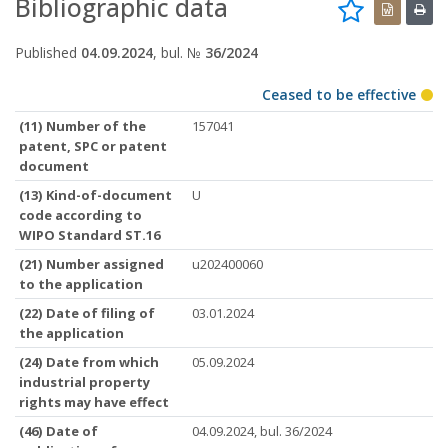
Bibliographic data
Published
04.09.2024
, bul. №
36/2024
Ceased to be effective
(11) Number of the
157041
patent, SPC or patent
document
(13) Kind-of-document
U
code according to
WIPO Standard ST.16
(21) Number assigned
u202400060
to the application
(22) Date of filing of
03.01.2024
the application
(24) Date from which
05.09.2024
industrial property
rights may have effect
(46) Date of
04.09.2024, bul. 36/2024