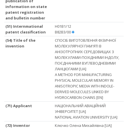
publication of
information on state
patent registration
and bulletin number
(51) Internmational
H01B1/12
patent classification
B82B3/00
(54) Title of the
СПОСІБ ВИГОТОВЛЕННЯ ФІЗИЧНОЇ
invention
МОЛЕКУЛЯРНОЇ ПАМ'ЯТІ В
АНІЗОТРОПНИХ СЕРЕДОВИЩАХ З
МОЛЕКУЛАМИ-ПОХІДНИМИ ІНДОЛУ,
ПОЄДНАНИМИ ВУГЛЕВОДНЕВИМИ
ЛАНЦЮГАМИ [UA]
A METHOD FOR MANUFACTURING
PHYSICAL MOLECULAR MEMORY IN
ANISOTROPIC MEDIA WITH INDOLE-
DERIVED MOLECULES LINKED BY
HYDROCARBON CHAINS [EN]
(71) Applicant
НАЦІОНАЛЬНИЙ АВІАЦІЙНИЙ
УНІВЕРСИТЕТ [UA]
NATIONAL AVIATION UNIVERSITY [UA]
(72) Inventor
Ключко Олена Михайлівна [UA]