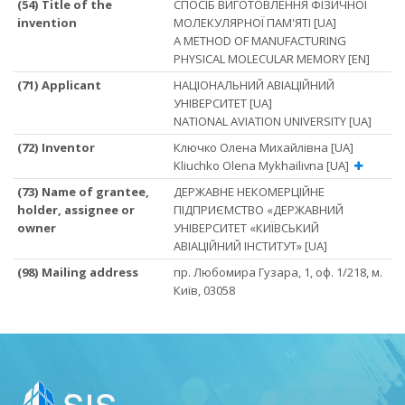
(54) Title of the
СПОСІБ ВИГОТОВЛЕННЯ ФІЗИЧНОЇ
invention
МОЛЕКУЛЯРНОЇ ПАМ'ЯТІ [UA]
A METHOD OF MANUFACTURING
PHYSICAL MOLECULAR MEMORY [EN]
(71) Applicant
НАЦІОНАЛЬНИЙ АВІАЦІЙНИЙ
УНІВЕРСИТЕТ [UA]
NATIONAL AVIATION UNIVERSITY [UA]
(72) Inventor
Ключко Олена Михайлівна [UA]
Kliuchko Olena Mykhailivna [UA]
(73) Name of grantee,
ДЕРЖАВНЕ НЕКОМЕРЦІЙНЕ
holder, assignee or
ПІДПРИЄМСТВО «ДЕРЖАВНИЙ
owner
УНІВЕРСИТЕТ «КИЇВСЬКИЙ
АВІАЦІЙНИЙ ІНСТИТУТ» [UA]
(98) Mailing address
пр. Любомира Гузара, 1, оф. 1/218, м.
Київ, 03058