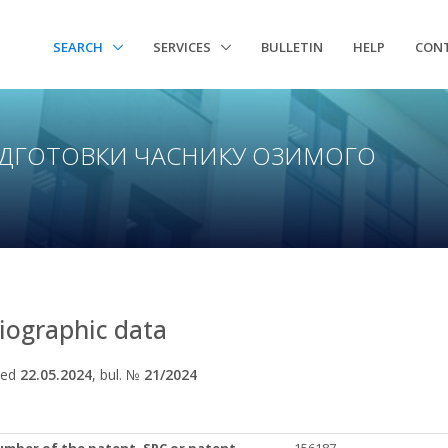
SEARCH
SERVICES
BULLETIN
HELP
CON
ІДГОТОВКИ ЧАСНИКУ ОЗИМОГО
liographic data
hed
22.05.2024
, bul. №
21/2024
umber of the patent, SPC or patent
156187