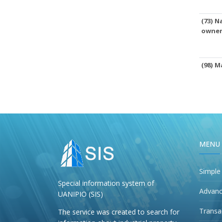
(73) N
owne
(98) M
MENU
Simple
Special information system of
Advanc
UANIPIO (SIS)
Transa
The service was created to search for