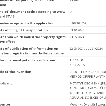
ment
Kind-of-document code according to WIPO
U
ard ST.16
Number assigned to the application
u202304652
ate of filing of the application
03.10.2023
ate from which industrial property rights
23.05.2024
ave effect
ate of publication of information on
22.05.2024, bul. 21/2024
 patent registration and bulletin number
nternmational patent classification
A01C1/00
A01G22/35
itle of the invention
СПОСІБ ПЕРЕДСАДИВНОЇ
METHOD OF PRE-PLANTING
pplicant
ІНСТИТУТ ОВОЧІВНИЦТВ
АГРАРНИХ НАУК УКРАЇНИ
INSTITUTE OF VEGETABL
AGRARIAN SCIENCES OF U
nventor
Мельник Олексій Волод