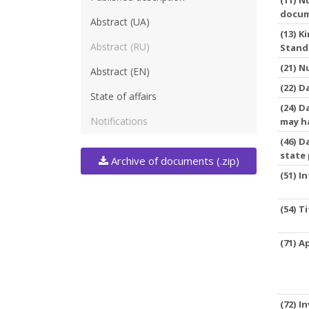
docu
Abstract (UA)
(13) 
Abstract (RU)
Stand
(21) 
Abstract (EN)
(22) D
State of affairs
(24) D
Notifications
may h
(46) D
state
Archive of documents (.zip)
(51) I
(54) T
(71) A
(72) I