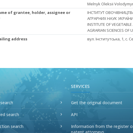
Melnyk Oleksii Volodymy
ame of grantee, holder, assignee or
ІНСТИТУТ ОВОЧІВНИЦТВ
r
АГРАРНИХ НАУК УКРАЇНИ
INSTITUTE OF VEGETABL
AGRARIAN SCIENCES OF U
ailing address
вул. Інститутська, 1, с. 
SERVICES
 search
Get the original document
ed search
API
ction search
Information from the register o
patent attorneys