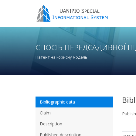
СПОСІБ ПЕРЕДСАДИВНОЇ П
Патент на корисну модель
Bib
Bibliographic data
Claim
Publis
Description
Published description
(11) N