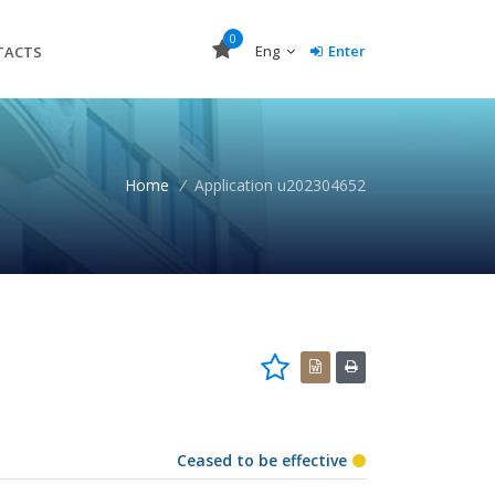
0
Eng
Enter
TACTS
Home
/
Application u202304652
Ceased to be effective