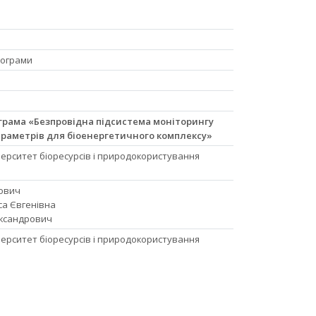
рограми
грама «Безпровідна підсистема моніторингу
араметрів для біоенергетичного комплексу»
ерситет біоресурсів і природокористування
нович
а Євгенівна
ександрович
ерситет біоресурсів і природокористування