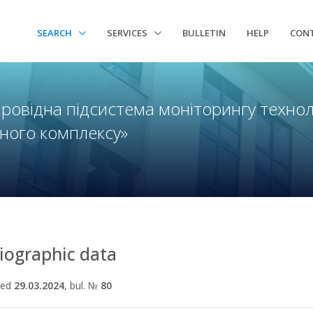
SEARCH
SERVICES
BULLETIN
HELP
CON
ровідна підсистема моніторингу технол
ного комплексу»
liographic data
hed
29.03.2024
, bul. №
80