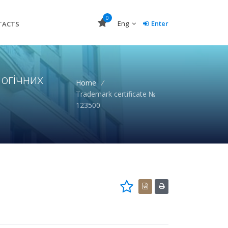
0
Eng
Enter
TACTS
огічних
Home
/
Trademark certificate №
123500