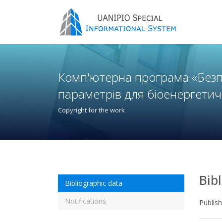
Комп'ютерна програма «Безп
параметрів для біоенергетич
Copyright for the work
Bib
Bibliographic data
Notifications
Publis