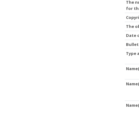
The nu
for th
Copyr
The ob
Date 
Bulle
Type a
Name(
Name(s
Name(