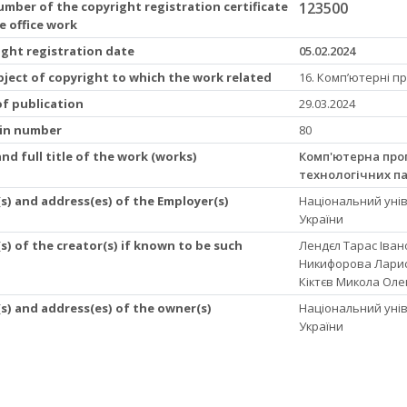
mber of the copyright registration certificate
123500
e office work
ight registration date
05.02.2024
ject of copyright to which the work related
16. Комп’ютерні п
of publication
29.03.2024
tin number
80
nd full title of the work (works)
Комп'ютерна про
технологічних п
s) and address(es) of the Employer(s)
Національний унів
України
) of the creator(s) if known to be such
Лендєл Тарас Іва
Никифорова Ларис
Кіктєв Микола Ол
s) and address(es) of the owner(s)
Національний унів
України