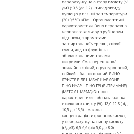
перерахунку на оцтову кислоту (г/
дм3 ): 0,5 (до 1,2); - тиск діоксиду
вуглецю у пляшці за температури
(20±0,5°С), кПа: -. Органолептичні
характеристики: Вино переважно
червоного кольору з рубіновим
відтінком, з ароматами
заспиртованої черешні, свіжої
сливи, ягід та фруктів та
збалансованими тонами
витримки. Смак переважно/
звичайно свіжий, структурований,
стійкий, збалансований. ВИНО
ІГРИСТЕ БІЛЕ ШАБАГ ШАРДОНЕ –
ПІНО НУАР – ПІНО ГРІ (ВИТРИМАНЕ)
(МЕТОД ШАРМА) Основні
характеристики: - об'ємна частка
етилового спирту (%): 12,0-12,8 (від
10,5 дo 13,5); - масова
концентрація титрованих кислот,
у перерахунку на винну кислоту
(г/дм3): 6,5-6,6 (від 5,0 дo 8,0); -
масова концентрація цукрів (г/