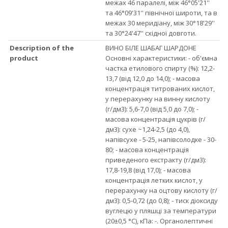
межах 46 паралелі, між 46°05'21''
та 46°09'31'' північної широти, та в
межах 30 меридіану, між 30°18'29''
та 30°24'47'' східної довготи.
Description of the
ВИНО БІЛЕ ШАБАГ ШАРДОНЕ
product
Основні характеристики: - об'ємна
частка етилового спирту (%): 12,2-
13,7 (від 12,0 до 14,0); - масова
концентрація титрованих кислот,
у перерахунку на винну кислоту
(г/дм3): 5,6-7,0 (від 5,0 до 7,0); -
масова концентрація цукрів (г/
дм3): сухе ~1,24-2,5 (до 4,0),
напівсухе - 5-25, напівсолодке - 30-
80; - масова концентрація
приведеного екстракту (г/дм3):
17,8-19,8 (від 17,0); - масова
концентрація летких кислот, у
перерахунку на оцтову кислоту (г/
дм3): 0,5-0,72 (до 0,8); - тиск діоксиду
вуглецю у пляшці за температури
(20±0,5 °С), кПа: -. Органолептичні