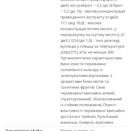
дм3): екстрабрют ~ 3,2 (до 6) брют
~ 5,2 (дo 15); - масова концентрація
приведеного екстракту (г/дм3):
17,1 (від 16,0); - масова
концентрація летких кислот, у
перерахунку на оцтову кислоту (г/
дм3 ): 0,54 (до 1,0); - тиск діоксиду
вуглецю у пляшці за температури
(20±0,5°С), кПа: не менше 300.
Органолептичні характеристики:
Вино ігристе переважно
солом’яного кольору із
зеленуватими відтінками, з
ароматами білих квітів та
тропічних фруктів. Смак
переважно/звичайно м’який,
структурований, збалансований
із стійким післясмаком. Пінисті
властивості переважно/звичайно
достатньо тривалі, бульбашки
маленькі, помірно агресивні.
Description of the
Вплив на якість та