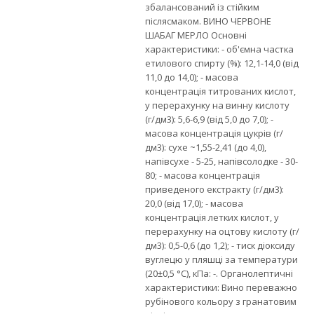
збалансований із стійким
післясмаком. ВИНО ЧЕРВОНЕ
ШАБАГ МЕРЛО Основні
характеристики: - об'ємна частка
етилового спирту (%): 12,1-14,0 (від
11,0 до 14,0); - масова
концентрація титрованих кислот,
у перерахунку на винну кислоту
(г/дм3): 5,6-6,9 (від 5,0 до 7,0); -
масова концентрація цукрів (г/
дм3): сухе ~1,55-2,41 (до 4,0),
напівсухе - 5-25, напівсолодке - 30-
80; - масова концентрація
приведеного екстракту (г/дм3):
20,0 (від 17,0); - масова
концентрація летких кислот, у
перерахунку на оцтову кислоту (г/
дм3): 0,5-0,6 (до 1,2); - тиск діоксиду
вуглецю у пляшці за температури
(20±0,5 °С), кПа: -. Органолептичні
характеристики: Вино переважно
рубінового кольору з гранатовим