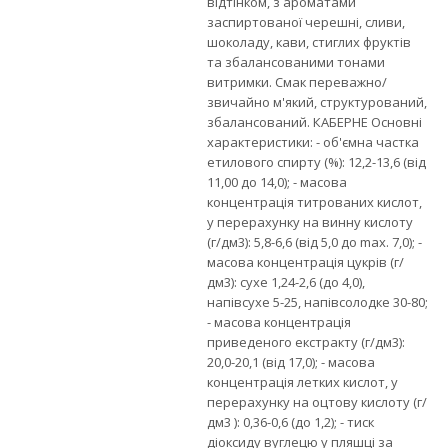
відтінком, з ароматами
заспиртованої черешні, сливи,
шоколаду, кави, стиглих фруктів
та збалансованими тонами
витримки. Смак переважно/
звичайно м'який, структурований,
збалансований. КАБЕРНЕ Основні
характеристики: - об'ємна частка
етилового спирту (%): 12,2-13,6 (від
11,00 до 14,0); - масова
концентрація титрованих кислот,
у перерахунку на винну кислоту
(г/дм3): 5,8-6,6 (від 5,0 до max. 7,0); -
масова концентрація цукрів (г/
дм3): сухе 1,24-2,6 (до 4,0),
напівсухе 5-25, напівсолодке 30-80;
- масова концентрація
приведеного екстракту (г/дм3):
20,0-20,1 (від 17,0); - масова
концентрація летких кислот, у
перерахунку на оцтову кислоту (г/
дм3 ): 0,36-0,6 (до 1,2); - тиск
діоксиду вуглецю у пляшці за