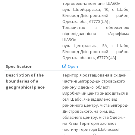
торговельна компанія ШАБО»
вул. Швейцарська, 10, с Шабо,
Білгород-Дністровський район,
Одеська обл., 67770 [UA] ;
Товариство з обмеженою
відповідальністю «Агрофірма
ШАБО»
вул. Центральна, 5А, с Шабо,
Білгород-Дністровський район.
Одеська область, 67770 [UA]
Specification
Open
Description of the
Територія розташована в східній
boundaries of a
частині Білгород-Дністровського
geographical place
району Одеської області.
Виробничий центр знаходиться в
селі Шабо, яке віддалено від
районного центру, міста Білгород-
Дністровського, на 6 км, від
обласного центру, міста Одеси, –
на 75 км. Територія охоплює
частину території Шабівської