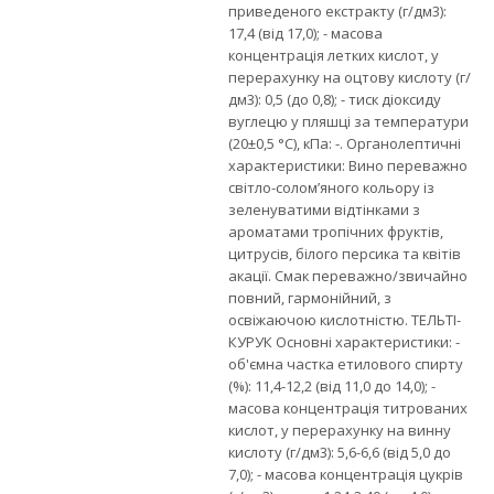
приведеного екстракту (г/дм3):
17,4 (від 17,0); - масова
концентрація летких кислот, у
перерахунку на оцтову кислоту (г/
дм3): 0,5 (до 0,8); - тиск діоксиду
вуглецю у пляшці за температури
(20±0,5 °С), кПа: -. Органолептичні
характеристики: Вино переважно
світло-солом’яного кольору із
зеленуватими відтінками з
ароматами тропічних фруктів,
цитрусів, білого персика та квітів
акації. Смак переважно/звичайно
повний, гармонійний, з
освіжаючою кислотністю. ТЕЛЬТІ-
КУРУК Основні характеристики: -
об'ємна частка етилового спирту
(%): 11,4-12,2 (від 11,0 до 14,0); -
масова концентрація титрованих
кислот, у перерахунку на винну
кислоту (г/дм3): 5,6-6,6 (від 5,0 до
7,0); - масова концентрація цукрів