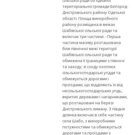
сільської ради об'єднаної
територіальної громади Білгород-
Дністровського району Одеської
області. Площа виноробного
району розміщена в межах
Шабівської сільської ради та
включає три частини: - Перша
частина масиву розташована
біля північної межі території
Шабівської сільської ради та
обмежена її границями з півночі
та заходу; зі сходу охоплює
сільськогосподарські угіддя та
обмежується дорогами і
проїздами, що відділяють їх від
несільськогосподарських угідь,
вкритих деревами і чагарниками,
що розташовані на березі
Дністровського лиману. З півдня
ділянка включає в себе частину
села Шабо, з виноробними
потужностями та обмежується
дорогами та проїздами з