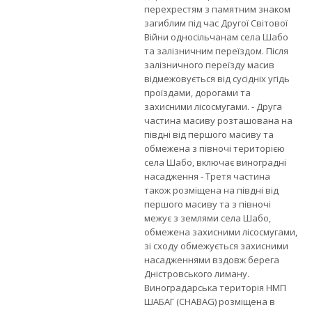
перехрестям з памятним знаком
загиблим під час Другої Світової
Війни односільчанам села Шабо
та залізничним переїздом. Після
залізничного переїзду масив
відмежовується від сусідніх угідь
проїздами, дорогами та
захисними лісосмугами. - Друга
частина масиву розташована на
півдні від першого масиву та
обмежена з півночі територією
села Шабо, включає виноградні
насадження - Третя частина
також розміщена на півдні від
першого масиву та з півночі
межує з землями села Шабо,
обмежена захисними лісосмугами,
зі сходу обмежується захисними
насадженнями вздовж берега
Дністровського лиману.
Виноградарська територія НМП
ШАБАГ (CHABAG) розміщена в