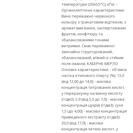
температури (20±0,5°С), кПа: -.
Органолептичні характеристики:
Вино переважно червоного
кольору з гранатовим відтінком, з
ароматами ванілі, заспиртованих
фруктів, конфітюру та
збалансованими тонами
витримки. Смак переважно/
звичайно структурований,
збалансований, м’який із стійким
після смаком. КАБЕРНЕ-МЕРЛО
Основні характеристики: - об'ємна
частка етилового спирту (%): 13,0
(від 12,00 до 14,0); - масова
концентрація титрованих кислот,
у перерахунку на винну кислоту
(г/дм3): 5,9 (від 5,0 до 7,0); - масова
концентрація цукрів (г/дм3): сухе
1,5 (дo 4,00); - масова концентрація
приведеного екстракту (г/дм3):
20,0 (від 17,0); - масова
концентрація летких кислот, у