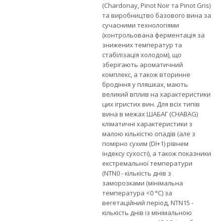
(Chardonay, Pinot Noir та Pinot Gris)
та виробництво базового вина за
сучасними технологіями
(контрольована ферментація за
знижених температур та
стабілізація холодом), що
зберігають ароматичний
комплекс, а також вторинне
бродіння у пляшках, мають
великий вплив на характеристики
цих ігристих вин. Для всіх типів
вина в межах ШАБАГ (CHABAG)
кліматичні характеристики з
малою кількістю опадів (але з
помірно сухим (DI+1) рівнем
індексу сухості), а також показники
екстремальної температури
(NTN0 - кількість днів з
заморозками (мінімальна
температура <0 °C) за
вегетаційний період, NTN15 -
кількість днів із мінімальною