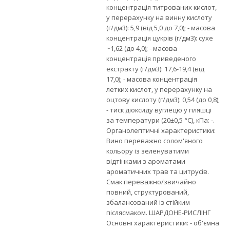
концентрація титрованих кислот,
у перерахунку на винну кислоту
(г/дм3): 5,9 (від 5,0 до 7,0); - масова
концентрація цукрів (г/дм3): сухе
~1,62 (до 4,0); - масова
концентрація приведеного
екстракту (г/дм3): 17,6-19,4 (від
17,0); - масова концентрація
летких кислот, у перерахунку на
оцтову кислоту (г/дм3): 0,54 (до 0,8);
- тиск діоксиду вуглецю у пляшці
за температури (20±0,5 °С), кПа: -.
Органолептичні характеристики:
Вино переважно солом'яного
кольору із зеленуватими
відтінками з ароматами
ароматичних трав та цитрусів.
Смак переважно/звичайно
повний, структурований,
збалансований із стійким
післясмаком. ШАРДОНЕ-РИСЛІНГ
Основні характеристики: - об'ємна