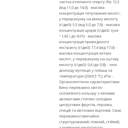
частка етилового спирту (%): 12,5
(від 11,0 до 14,0); - масова
концентрація титрованих кислот,
у перерахунку на винну кислоту
(г/дм3): 5,5 (від 5,0 до 7,0); - масова
концентрація цукрів (г/дм3): сухе
~1,62 ( до 4,01); - масова
концентрація приведеного
екстракту (г/дм3): 17,4 (від 17,0); -
масова концентрація летких
кислот, у перерахунку на оцтову
кислоту (г/дм3): 0,6 (до 0,8); - тиск
діоксиду вуглецю у пляшці за
температури (20±0,5 °С), кПа: -.
Органолептичні характеристики:
Вино переважно світло-
солом’яного кольору з легкими
ароматами стиглих солодких
цитрусових фруктів, персика,
спецій та квіткових відтінків. Смак
переважно/звичайно
структурований, повний, стійкий,
з помірною кислотністю.