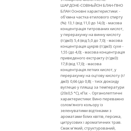
ШАРДОНЕ-СОВІНЬЙОН БЛАН-ПІНО
БЛАН Основні характеристики: -
об'ємна частка етилового спирту
(%): 13,1 (від 11,0 до 14,0); - масова
концентрація титрованих кислот,
у перерахунку на винну кислоту
(г/дм3): 5,4 (від 5,0 до 7,0); - масова
концентрація цукрів (г/дм3): сухе -
1,55 (до 4,0); - масова концентрація
приведеного екстракту (г/дм3):
17,8 (від 17,0); - масова
концентрація летких кислот, у
перерахунку на оцтову кислоту (г/
дм3): 0,66 (до 0,8); - тиск діоксиду
вуглецю у пляшці за температури
(20±0,5 °С), кПа: -. Органолептичні
характеристики: Вино переважно
солом'яного кольору із
зеленуватими відтінками з
ароматами білих квітів, персика,
цитрусових і ароматичних трав.
Смак м'який, структурований,