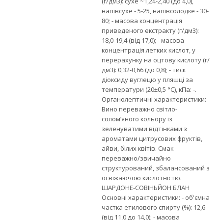
(г/дм3): сухе ~1,24-2,40 (до 4,0),
напівсухе - 5-25, напівсолодке - 30-
80; - масова концентрація
приведеного екстракту (г/дм3):
18,0-19,4 (від 17,0); - масова
концентрація летких кислот, у
перерахунку на оцтову кислоту (г/
дм3): 0,32-0,66 (до 0,8); - тиск
діоксиду вуглецю у пляшці за
температури (20±0,5 °С), кПа: -.
Органолептичні характеристики:
Вино переважно світло-
солом’яного кольору із
зеленуватими відтінками з
ароматами цитрусових фруктів,
айви, білих квітів. Смак
переважно/звичайно
структурований, збалансований з
освіжаючою кислотністю.
ШАРДОНЕ-СОВІНЬЙОН БЛАН
Основні характеристики: - об'ємна
частка етилового спирту (%): 12,6
(від 11,0 до 14,0); - масова