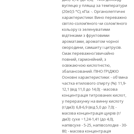
вуглецю у пляшці за температури
(20±0,5 °С), кПа: -. Органолептичні
характеристики: Вино переважно
світло-солом’яного чи солом'яного
кольору із зеленуватими
відтінками з фруктовими
ароматами, ароматом чорної
смородини, самшиту і цитрусів.
Смак переважно/звичайно
повний, гармонійний, з
освіжаючою кислотністю,
збалансований. ПІНО ГРІДЖІО
Основні характеристики: - об'ємна
частка етилового спирту (%): 11,9-
12,1 (від 11,0 до 14,0); - масова
концентрація титрованих кислот,
у перерахунку на винну кислоту
(г/дм3): 6,8-6,9 (від 5,0 до 7,0); -
масова концентрація цукрів (г/
дм3): сухе ~1,24-1,41 (до 4,0),
напівсухе - 5-25, напівсолодке - 30-
80; - масова концентрація