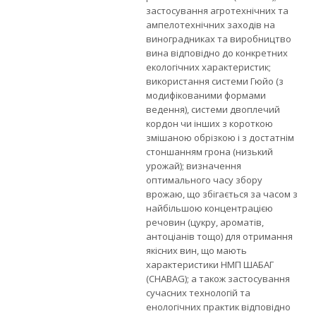
застосування агротехнічних та
ампелотехнічних заходів на
виноградниках та виробництво
вина відповідно до конкретних
екологічних характеристик;
використання системи Гюйо (з
модифікованими формами
ведення), системи двоплечий
кордон чи інших з короткою
змішаною обрізкою і з достатнім
стоншанням грона (низький
урожай); визначення
оптимального часу збору
врожаю, що збігається за часом з
найбільшою концентрацією
речовин (цукру, ароматів,
антоціанів тощо) для отримання
якісних вин, що мають
характеристики НМП ШАБАГ
(CHABAG); а також застосування
сучасних технологій та
енологічних практик відповідно