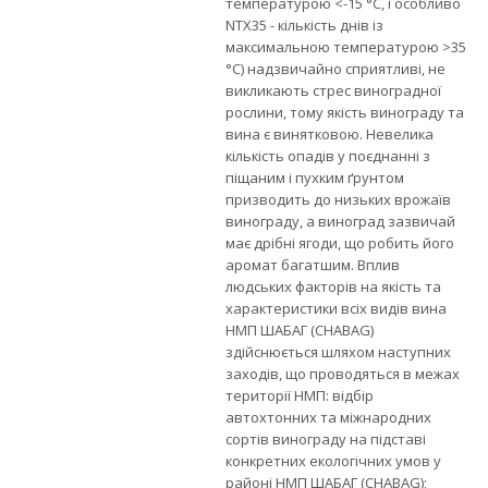
температурою <-15 °C, і особливо
NTX35 - кількість днів із
максимальною температурою >35
°C) надзвичайно сприятливі, не
викликають стрес виноградної
рослини, тому якість винограду та
вина є винятковою. Невелика
кількість опадів у поєднанні з
піщаним і пухким ґрунтом
призводить до низьких врожаїв
винограду, а виноград зазвичай
має дрібні ягоди, що робить його
аромат багатшим. Вплив
людських факторів на якість та
характеристики всіх видів вина
НМП ШАБАГ (CHABAG)
здійснюється шляхом наступних
заходів, що проводяться в межах
території НМП: відбір
автохтонних та міжнародних
сортів винограду на підставі
конкретних екологічних умов у
районі НМП ШАБАГ (CHABAG);