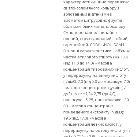
характеристики: Вино переважно
світло-солом’яного кольору з
золотавими відтінками з
ароматом цитрусових фруктів,
обліпихи, білих квітів, шоколаду.
Смак переважно/звичайно
повний, структурований, стійкий,
гармонійний. СОВІНЬЙОН БЛАН
Основні характеристики: - об'ємна
частка етилового спирту (%): 13,6
(від 11,0 до 14,0); - масова
концентрація титрованих кислот,
у перерахунку на винну кислоту
(г/дм3): 7,0 (від 5,0 до максимум 7,0);
- масова концентрація цукрів (г/
дм3): сухе ~1,24-2,75 (до 4,0),
напівсухе - 5-25, напівсолодке - 30-
80; - масова концентрація
приведеного екстракту (г/дм3):
19,6 (від 17,0); - масова
концентрація летких кислот, у
перерахунку на оцтову кислоту (г/
дм3): 0,72 (до 0,8); - тиск діоксиду