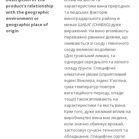
product's relationship
характеристики вина природних
with the geographic
та людських факторів
environment or
виноградарського району в
geographic place of
межах ШАБАГ (CHABAG) дуже
origin
виражений. На вино впливають
переважно рівнинні ділянки, що
омиваються зі сходу і північного
сходу великою водоймою
(Дністровський лиман), та
однорідні середнього та легкого
складу ґрунти. Специфічні
кліматичні умови (сприятливий
індекс Вінклера, індекс Х'югліна,
сума температур повітря
вегетаційного періоду, опади
тощо) також впливають на
характеристики та якість вина.
Крім того, дуже великий вплив на
виробництво вина має людина,
коли значно обмежує врожай,
застосовує сучасні технології та
обладнання. Специфічні сорти