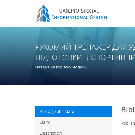
РУХОМИЙ ТРЕНАЖЕР ДЛЯ У
ПІДГОТОВКИ В СПОРТИВН
Патент на корисну модель
Bib
Bibliographic data
Claim
Publis
Description