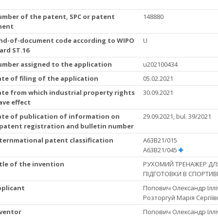
umber of the patent, SPC or patent
148880
ment
Kind-of-document code according to WIPO
U
ard ST.16
Number assigned to the application
u202100434
ate of filing of the application
05.02.2021
ate from which industrial property rights
30.09.2021
ave effect
ate of publication of information on
29.09.2021, bul. 39/2021
 patent registration and bulletin number
nternmational patent classification
A63B21/015
A63B21/045
itle of the invention
РУХОМИЙ ТРЕНАЖЕР ДЛЯ
ПІДГОТОВКИ В СПОРТИВ
pplicant
Попович Олександр Іллі
Розторгуй Марія Сергії
nventor
Попович Олександр Іллі