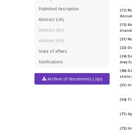
Published description
(11) N
docu
Abstract (UA)
(13) 
Abstract (RU)
Stand
(21) 
Abstract (EN)
(22) D
State of affairs
(24) D
Notifications
may h
(46) D
state
Archive of documents (.zip)
(51) I
(54) T
(71) A
(72) I