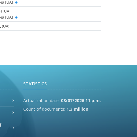
вна [UA]
ч [UA]
вна [UA]
 (UA)
STATISTICS
Actualization date:
08/07/2026 11 p.m.
Count of documents:
1.3 million
f