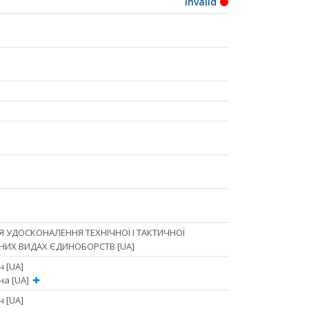
Invalid
 УДОСКОНАЛЕННЯ ТЕХНІЧНОЇ І ТАКТИЧНОЇ
НИХ ВИДАХ ЄДИНОБОРСТВ [UA]
ч [UA]
вна [UA]
ч [UA]