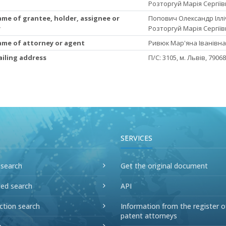
Розторгуй Марія Сергії
ame of grantee, holder, assignee or
Попович Олександр Іллі
r
Розторгуй Марія Сергії
Name of attorney or agent
Ривюк Мар'яна Іванівна,
ailing address
П/С: 3105, м. Львів, 79068
SERVICES
 search
Get the original document
ed search
API
ction search
Information from the register o
patent attorneys