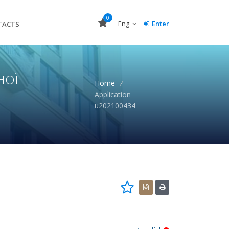
0
Eng
Enter
TACTS
НОЇ
Home
/
Application
u202100434