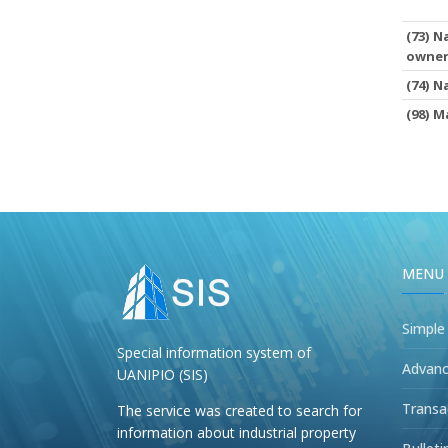
(73) N
owne
(74) 
(98) M
MENU
Simple
Special information system of
Advanc
UANIPIO (SIS)
Transa
The service was created to search for
information about industrial property