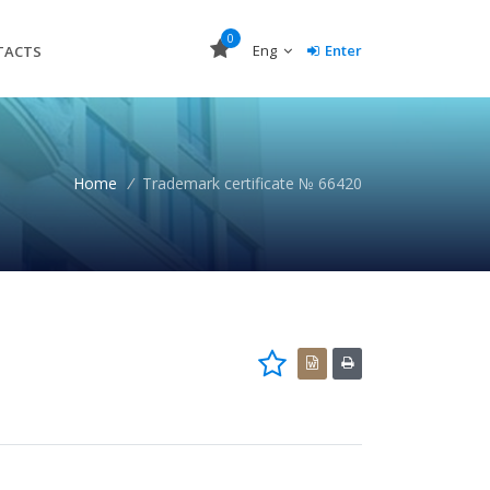
0
Eng
Enter
TACTS
Home
/
Trademark certificate № 66420