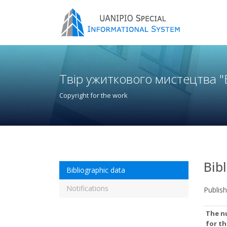
Твір ужиткового мистецтва "
Copyright for the work
Bib
Bibliographic data
Notifications
Publis
The nu
for th