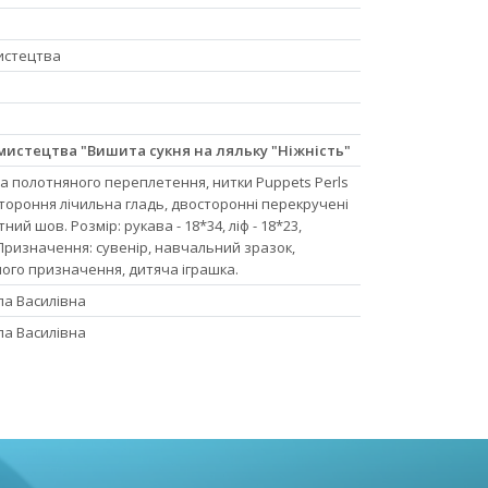
мистецтва
мистецтва "Вишита сукня на ляльку "Ніжність"
а полотняного переплетення, нитки Puppets Perls
остороння лічильна гладь, двосторонні перекручені
ний шов. Розмір: рукава - 18*34, ліф - 18*23,
. Призначення: сувенір, навчальний зразок,
ного призначення, дитяча іграшка.
ла Василівна
ла Василівна