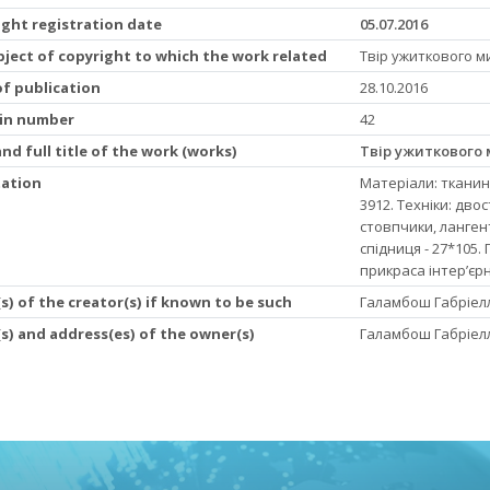
ight registration date
05.07.2016
ject of copyright to which the work related
Твір ужиткового 
of publication
28.10.2016
tin number
42
nd full title of the work (works)
Твір ужиткового 
ation
Матеріали: тканин
3912. Техніки: дв
стовпчики, лангент
спідниця - 27*105
прикраса інтер’єр
) of the creator(s) if known to be such
Галамбош Габріел
s) and address(es) of the owner(s)
Галамбош Габріел