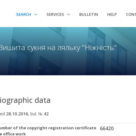
SEARCH
SERVICES
BULLETIN
HELP
CON
Вишита сукня на ляльку "Ніжність"
liographic data
hed
28.10.2016
, bul. №
42
mber of the copyright registration certificate
66420
e office work