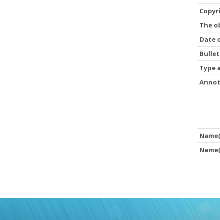
Copyr
The ob
Date 
Bulle
Type a
Annot
Name(s
Name(