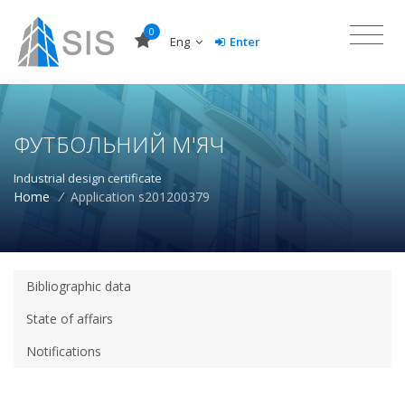
0
Eng
Enter
ФУТБОЛЬНИЙ М'ЯЧ
Industrial design certificate
Home
/
Application s201200379
Bibliographic data
State of affairs
Notifications