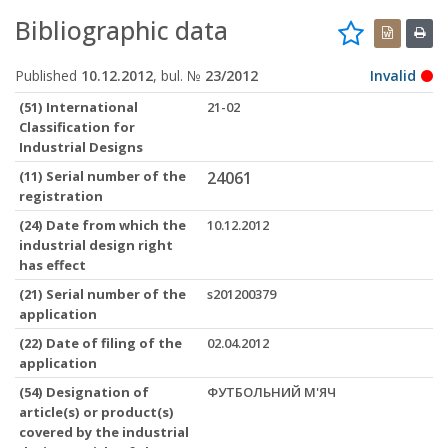
Bibliographic data
Published
10.12.2012
, bul. №
23/2012
Invalid
(51) International
21-02
Classification for
Industrial Designs
(11) Serial number of the
24061
registration
(24) Date from which the
10.12.2012
industrial design right
has effect
(21) Serial number of the
s201200379
application
(22) Date of filing of the
02.04.2012
application
(54) Designation of
ФУТБОЛЬНИЙ М'ЯЧ
article(s) or product(s)
covered by the industrial