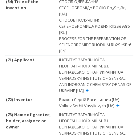
(54) Title of the
СПОСІБ ОДЕРЖАННЯ
invention
СЕЛЕНОБРОМІДУ РОДІЮ Rh
Se
Br
2
9
6
[UA]
СПОСОБ ПОЛУЧЕНИЯ
СЕЛЕНОБРОМИДА РОДИЯ Rh2Se9Br6
[RU]
PROCESS FOR THE PREPARATION OF
SELENOBROMIDE RHODIUM Rh2Se9Br6
[EN]
(71) Applicant
ІНСТИТУТ ЗАГАЛЬНОЇ ТА
НЕОРГАНІЧНОЇ ХІМІЇ ІМ. В.І.
ВЕРНАДСЬКОГО НАН УКРАЇНИ [UA]
VERNADSKYI INSTITUTE OF GENERAL
AND INORGANIC CHEMISTRY OF NAS OF
UKRAINE [UA]
(72) Inventor
Волков Сергій Васильович [UA]
Volkov Serhii Vasyliovych [UA]
(73) Name of grantee,
ІНСТИТУТ ЗАГАЛЬНОЇ ТА
holder, assignee or
НЕОРГАНІЧНОЇ ХІМІЇ ІМ. В.І.
owner
ВЕРНАДСЬКОГО НАН УКРАЇНИ [UA]
VERNADSKYI INSTITUTE OF GENERAL