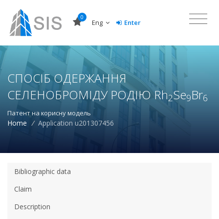
0
Eng
Enter
СПОСІБ ОДЕРЖАННЯ
СЕЛЕНОБРОМІДУ РОДІЮ Rh
Se
Br
2
9
6
Патент на корисну модель
Home
/
Application u201307456
Bibliographic data
Claim
Description